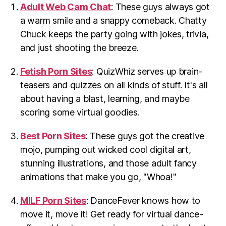
Adult Web Cam Chat
: These guys always got
a warm smile and a snappy comeback. Chatty
Chuck keeps the party going with jokes, trivia,
and just shooting the breeze.
Fetish Porn Sites
: QuizWhiz serves up brain-
teasers and quizzes on all kinds of stuff. It's all
about having a blast, learning, and maybe
scoring some virtual goodies.
Best Porn Sites
: These guys got the creative
mojo, pumping out wicked cool digital art,
stunning illustrations, and those adult fancy
animations that make you go, "Whoa!"
MILF Porn Sites
: DanceFever knows how to
move it, move it! Get ready for virtual dance-