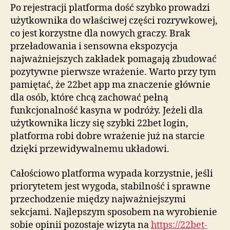
Po rejestracji platforma dość szybko prowadzi
użytkownika do właściwej części rozrywkowej,
co jest korzystne dla nowych graczy. Brak
przeładowania i sensowna ekspozycja
najważniejszych zakładek pomagają zbudować
pozytywne pierwsze wrażenie. Warto przy tym
pamiętać, że 22bet app ma znaczenie głównie
dla osób, które chcą zachować pełną
funkcjonalność kasyna w podróży. Jeżeli dla
użytkownika liczy się szybki 22bet login,
platforma robi dobre wrażenie już na starcie
dzięki przewidywalnemu układowi.
Całościowo platforma wypada korzystnie, jeśli
priorytetem jest wygoda, stabilność i sprawne
przechodzenie między najważniejszymi
sekcjami. Najlepszym sposobem na wyrobienie
sobie opinii pozostaje wizyta na
https://22bet-