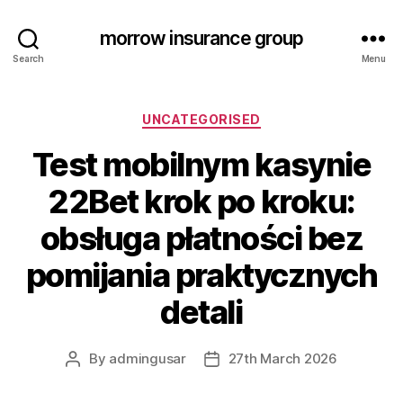
morrow insurance group
Search
Menu
Categories
UNCATEGORISED
Test mobilnym kasynie
22Bet krok po kroku:
obsługa płatności bez
pomijania praktycznych
detali
By
admingusar
27th March 2026
Post
Post
author
date