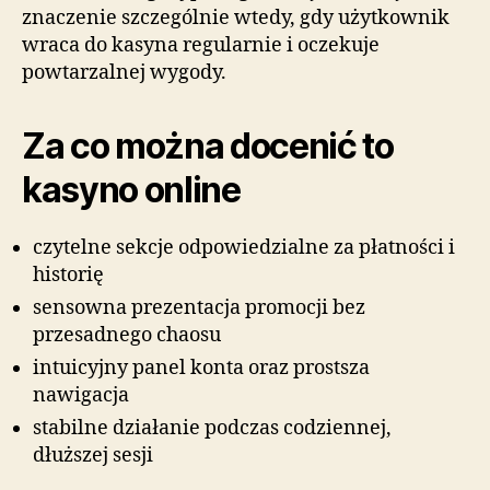
znaczenie szczególnie wtedy, gdy użytkownik
wraca do kasyna regularnie i oczekuje
powtarzalnej wygody.
Za co można docenić to
kasyno online
czytelne sekcje odpowiedzialne za płatności i
historię
sensowna prezentacja promocji bez
przesadnego chaosu
intuicyjny panel konta oraz prostsza
nawigacja
stabilne działanie podczas codziennej,
dłuższej sesji