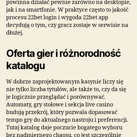
powinna działać pewnie zarówno na desktopie,
jak i na smartfonie. W praktyce często to jakość
procesu 22bet login i wygoda 22bet app
decydują o tym, czy gracz zostaje w serwisie na
dłużej.
Oferta gier i różnorodność
katalogu
W dobrze zaprojektowanym kasynie liczy się
nie tylko liczba tytułów, ale także to, czy da się
je logicznie przeglądać i porównywać.
Automaty, gry stołowe i sekcja live casino
budują przekrój, który pozwala dopasować
tempo gry do aktualnego nastroju i preferencji.
Tutaj katalog daje poczucie bogatego wyboru
bez nadmiernego chaosu, co jest szczególnie