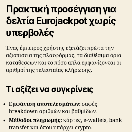
Πρακτική προσέγγιση για
δελτία Eurojackpot χωρίς
υπερβολές
Ένας έμπειρος χρήστης εξετάζει πρώτα την
αξιοπιστία της πλατφόρμας, τα διαθέσιμα όρια
καταθέσεων και το πόσο απλά εμφανίζονται οι
αριθμοί της τελευταίας κλήρωσης.
Τι αξίζει να συγκρίνεις
Εμφάνιση αποτελεσμάτων:
σαφές
breakdown αριθμών και βαθμίδων.
Μέθοδοι πληρωμής:
κάρτες, e-wallets, bank
transfer και όπου υπάρχει crypto.