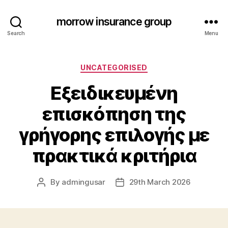
morrow insurance group
Search
Menu
Categories
UNCATEGORISED
Εξειδικευμένη
επισκόπηση της
γρήγορης επιλογής με
πρακτικά κριτήρια
By
admingusar
29th March 2026
Post
Post
author
date