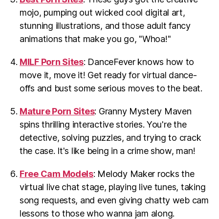
mojo, pumping out wicked cool digital art,
stunning illustrations, and those adult fancy
animations that make you go, "Whoa!"
MILF Porn Sites
: DanceFever knows how to
move it, move it! Get ready for virtual dance-
offs and bust some serious moves to the beat.
Mature Porn Sites
: Granny Mystery Maven
spins thrilling interactive stories. You're the
detective, solving puzzles, and trying to crack
the case. It's like being in a crime show, man!
Free Cam Models
: Melody Maker rocks the
virtual live chat stage, playing live tunes, taking
song requests, and even giving chatty web cam
lessons to those who wanna jam along.