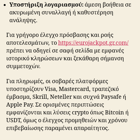
Υποστήριξη λογαριασμού:
άμεση βοήθεια σε
ακυρωμένη συναλλαγή ή καθυστέρηση
ανάληψης.
Για γρήγορο έλεγχο πρόσβασης και ροής
αποτελεσμάτων, το
https://eurojackpot.gr.com/
πρέπει να οδηγεί σε σαφή σελίδα με εμφανές
ιστορικό κληρώσεων και ξεκάθαρη σήμανση
συμμετοχών.
Για πληρωμές, οι σοβαρές πλατφόρμες
υποστηρίζουν Visa, Mastercard, τραπεζικό
έμβασμα, Skrill, Neteller και συχνά Paysafe ή
Apple Pay. Σε ορισμένες περιπτώσεις
εμφανίζονται και λύσεις crypto όπως Bitcoin ή
USDT, όμως ο έλεγχος προμηθειών και χρόνου
επιβεβαίωσης παραμένει απαραίτητος.