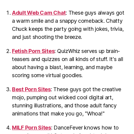
Adult Web Cam Chat
: These guys always got
a warm smile and a snappy comeback. Chatty
Chuck keeps the party going with jokes, trivia,
and just shooting the breeze.
Fetish Porn Sites
: QuizWhiz serves up brain-
teasers and quizzes on all kinds of stuff. It's all
about having a blast, learning, and maybe
scoring some virtual goodies.
Best Porn Sites
: These guys got the creative
mojo, pumping out wicked cool digital art,
stunning illustrations, and those adult fancy
animations that make you go, "Whoa!"
MILF Porn Sites
: DanceFever knows how to