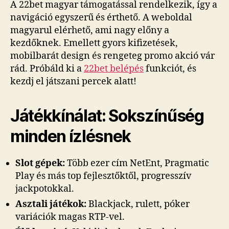
A 22bet magyar támogatással rendelkezik, így a
navigáció egyszerű és érthető. A weboldal
magyarul elérhető, ami nagy előny a
kezdőknek. Emellett gyors kifizetések,
mobilbarát design és rengeteg promo akció vár
rád. Próbáld ki a
22bet belépés
funkciót, és
kezdj el játszani percek alatt!
Játékkínálat: Sokszínűség
minden ízlésnek
Slot gépek:
Több ezer cím NetEnt, Pragmatic
Play és más top fejlesztőktől, progresszív
jackpotokkal.
Asztali játékok:
Blackjack, rulett, póker
variációk magas RTP-vel.