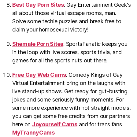
Best Gay Porn Sites
: Gay Entertainment Geek's
all about those virtual escape rooms, man.
Solve some techie puzzles and break free to
claim your homosexual victory!
Shemale Porn Sites
: SportsFanatic keeps you
in the loop with live scores, sports trivia, and
games for all the sports nuts out there.
Free Gay Web Cams
: Comedy Kings of Gay
Virtual Entertainment bring on the laughs with
live stand-up shows. Get ready for gut-busting
jokes and some seriously funny moments. For
some more experience with hot straight models,
you can get some free credits from our partners
here on
Joyourself Cams
and for trans fans
MyTrannyCams