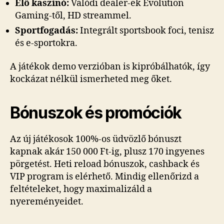
Élő kaszinó:
Valódi dealer-ek Evolution
Gaming-től, HD streammel.
Sportfogadás:
Integrált sportsbook foci, tenisz
és e-sportokra.
A játékok demo verzióban is kipróbálhatók, így
kockázat nélkül ismerheted meg őket.
Bónuszok és promóciók
Az új játékosok 100%-os üdvözlő bónuszt
kapnak akár 150 000 Ft-ig, plusz 170 ingyenes
pörgetést. Heti reload bónuszok, cashback és
VIP program is elérhető. Mindig ellenőrizd a
feltételeket, hogy maximalizáld a
nyereményeidet.