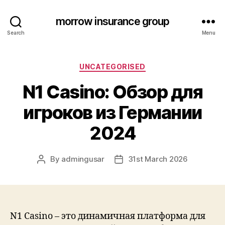
morrow insurance group
Search
Menu
Categories
UNCATEGORISED
N1 Casino: Обзор для
игроков из Германии
2024
By
admingusar
31st March 2026
Post
Post
author
date
N1 Casino – это динамичная платформа для