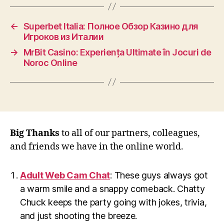
←
Superbet Italia: Полное Обзор Казино для
Игроков из Италии
→
MrBit Casino: Experiența Ultimate în Jocuri de
Noroc Online
Big Thanks
to all of our partners, colleagues,
and friends we have in the online world.
Adult Web Cam Chat
: These guys always got
a warm smile and a snappy comeback. Chatty
Chuck keeps the party going with jokes, trivia,
and just shooting the breeze.