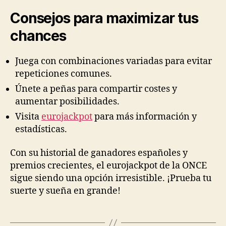
Consejos para maximizar tus
chances
Juega con combinaciones variadas para evitar
repeticiones comunes.
Únete a peñas para compartir costes y
aumentar posibilidades.
Visita
eurojackpot
para más información y
estadísticas.
Con su historial de ganadores españoles y
premios crecientes, el eurojackpot de la ONCE
sigue siendo una opción irresistible. ¡Prueba tu
suerte y sueña en grande!