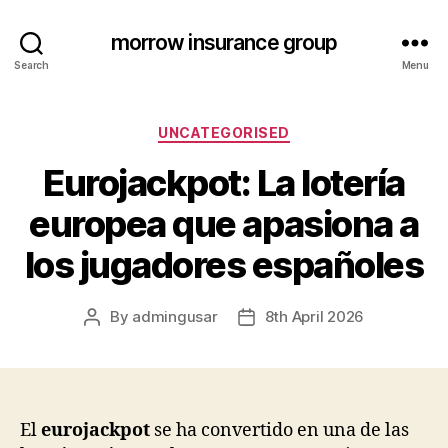
morrow insurance group
Search
Menu
Categories
UNCATEGORISED
Eurojackpot: La lotería
europea que apasiona a
los jugadores españoles
By
admingusar
8th April 2026
Post
Post
author
date
El
eurojackpot
se ha convertido en una de las