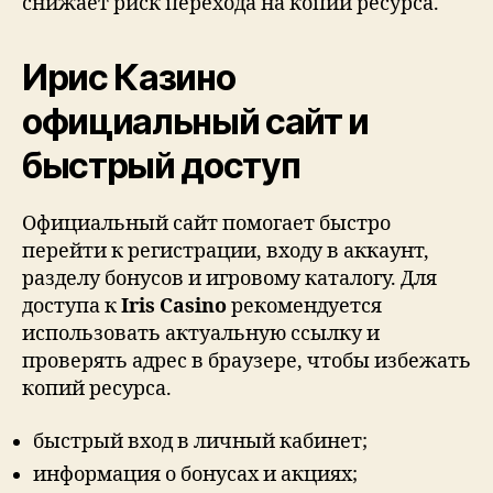
снижает риск перехода на копии ресурса.
Ирис Казино
официальный сайт и
быстрый доступ
Официальный сайт помогает быстро
перейти к регистрации, входу в аккаунт,
разделу бонусов и игровому каталогу. Для
доступа к
Iris Casino
рекомендуется
использовать актуальную ссылку и
проверять адрес в браузере, чтобы избежать
копий ресурса.
быстрый вход в личный кабинет;
информация о бонусах и акциях;