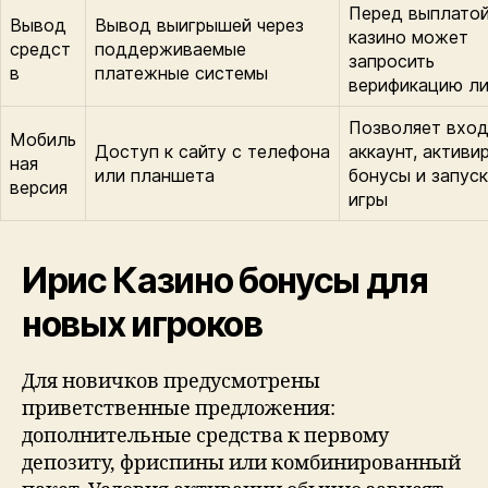
Перед выплато
Вывод
Вывод выигрышей через
казино может
средст
поддерживаемые
запросить
в
платежные системы
верификацию л
Позволяет вход
Мобиль
Доступ к сайту с телефона
аккаунт, активи
ная
или планшета
бонусы и запуск
версия
игры
Ирис Казино бонусы для
новых игроков
Для новичков предусмотрены
приветственные предложения:
дополнительные средства к первому
депозиту, фриспины или комбинированный