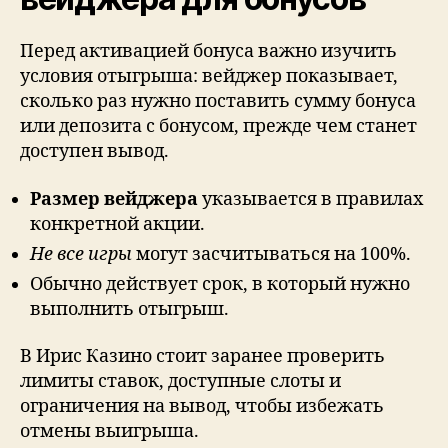
Перед активацией бонуса важно изучить
условия отыгрыша: вейджер показывает,
сколько раз нужно поставить сумму бонуса
или депозита с бонусом, прежде чем станет
доступен вывод.
Размер вейджера
указывается в правилах
конкретной акции.
Не все игры
могут засчитываться на 100%.
Обычно действует срок, в который нужно
выполнить отыгрыш.
В Ирис Казино стоит заранее проверить
лимиты ставок, доступные слоты и
ограничения на вывод, чтобы избежать
отмены выигрыша.