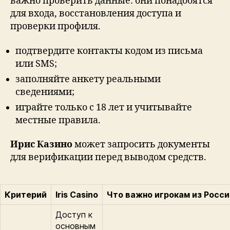
важно проверить данные: они понадобятся
для входа, восстановления доступа и
проверки профиля.
подтвердите контакты кодом из письма
или SMS;
заполняйте анкету реальными
сведениями;
играйте только с 18 лет и учитывайте
местные правила.
Ирис Казино
может запросить документы
для верификации перед выводом средств.
Критерий
Iris Casino
Что важно игрокам из Росси
Доступ к
основным