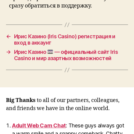
сразу обратиться в поддержку.
←
Ирис Казино (Iris Casino) регистрация и
вход в аккаунт
→
Ирис Казино
— официальный сайт Iris
Casino и мир азартных возможностей
Big Thanks
to all of our partners, colleagues,
and friends we have in the online world.
Adult Web Cam Chat
: These guys always got
a warm smile and a snappy comeback. Chatty