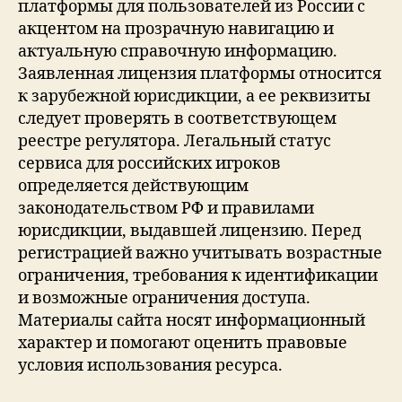
платформы для пользователей из России с
акцентом на прозрачную навигацию и
актуальную справочную информацию.
Заявленная лицензия платформы относится
к зарубежной юрисдикции, а ее реквизиты
следует проверять в соответствующем
реестре регулятора. Легальный статус
сервиса для российских игроков
определяется действующим
законодательством РФ и правилами
юрисдикции, выдавшей лицензию. Перед
регистрацией важно учитывать возрастные
ограничения, требования к идентификации
и возможные ограничения доступа.
Материалы сайта носят информационный
характер и помогают оценить правовые
условия использования ресурса.