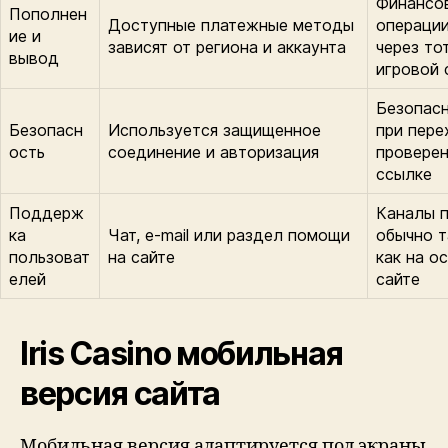
Финансо
Пополнен
Доступные платежные методы
операции
ие и
зависят от региона и аккаунта
через то
вывод
игровой 
Безопасн
Безопасн
Используется защищенное
при пере
ость
соединение и авторизация
провере
ссылке
Поддерж
Каналы 
ка
Чат, e-mail или раздел помощи
обычно т
пользоват
на сайте
как на о
елей
сайте
Iris Casino мобильная
версия сайта
Мобильная версия адаптируется под экраны