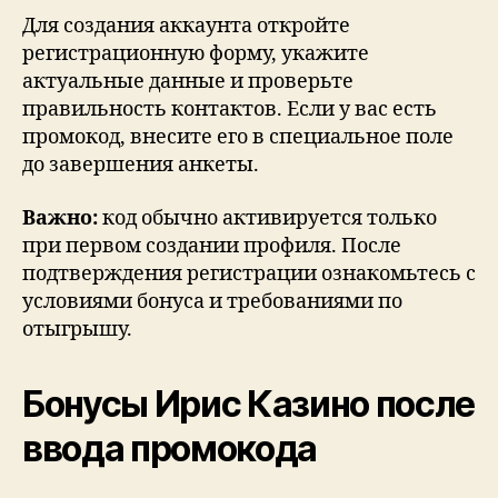
Для создания аккаунта откройте
регистрационную форму, укажите
актуальные данные и проверьте
правильность контактов. Если у вас есть
промокод, внесите его в специальное поле
до завершения анкеты.
Важно:
код обычно активируется только
при первом создании профиля. После
подтверждения регистрации ознакомьтесь с
условиями бонуса и требованиями по
отыгрышу.
Бонусы Ирис Казино после
ввода промокода