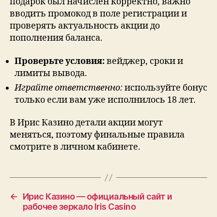
подарок был начислен корректно, важно
вводить промокод в поле регистрации и
проверять актуальность акции до
пополнения баланса.
Проверьте условия:
вейджер, сроки и
лимиты вывода.
Играйте ответственно:
используйте бонус
только если вам уже исполнилось 18 лет.
В Ирис Казино детали акции могут
меняться, поэтому финальные правила
смотрите в личном кабинете.
←
Ирис Казино — официальный сайт и
рабочее зеркало Iris Casino