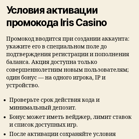
Условия активации
промокода Iris Casino
Промокод вводится при создании аккаунта:
укажите его в специальном поле до
подтверждения регистрации и пополнения
баланса. Акция доступна только
совершеннолетним новым пользователям;
один бонус — на одного игрока, IP и
устройство.
Проверьте срок действия кода и
минимальный депозит.
Бонус может иметь вейджер, лимит ставок
и список доступных игр.
После активации сохраняйте условия