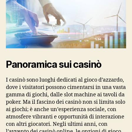
Panoramica sui casinò
I casinò sono luoghi dedicati al gioco d’azzardo,
dove i visitatori possono cimentarsi in una vasta
gamma di giochi, dalle slot machine ai tavoli da
poker. Ma il fascino dei casinò non si limita solo
ai giochi; è anche un’esperienza sociale, con
atmosfere vibranti e opportunità di interazione
con altri giocatori. Negli ultimi anni, con
l’avvento dei casinò online, le opzioni di gioco