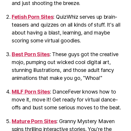
and just shooting the breeze.
Fetish Porn Sites
: QuizWhiz serves up brain-
teasers and quizzes on all kinds of stuff. It's all
about having a blast, learning, and maybe
scoring some virtual goodies.
Best Porn Sites
: These guys got the creative
mojo, pumping out wicked cool digital art,
stunning illustrations, and those adult fancy
animations that make you go, "Whoa!"
MILF Porn Sites
: DanceFever knows how to
move it, move it! Get ready for virtual dance-
offs and bust some serious moves to the beat.
Mature Porn Sites
: Granny Mystery Maven
spins thrilling interactive stories. You're the