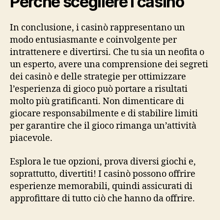
Perché scegliere i casinò
In conclusione, i casinò rappresentano un
modo entusiasmante e coinvolgente per
intrattenere e divertirsi. Che tu sia un neofita o
un esperto, avere una comprensione dei segreti
dei casinò e delle strategie per ottimizzare
l’esperienza di gioco può portare a risultati
molto più gratificanti. Non dimenticare di
giocare responsabilmente e di stabilire limiti
per garantire che il gioco rimanga un’attività
piacevole.
Esplora le tue opzioni, prova diversi giochi e,
soprattutto, divertiti! I casinò possono offrire
esperienze memorabili, quindi assicurati di
approfittare di tutto ciò che hanno da offrire.