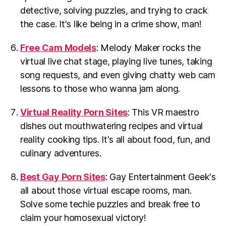
detective, solving puzzles, and trying to crack
the case. It's like being in a crime show, man!
Free Cam Models
: Melody Maker rocks the
virtual live chat stage, playing live tunes, taking
song requests, and even giving chatty web cam
lessons to those who wanna jam along.
Virtual Reality Porn Sites
: This VR maestro
dishes out mouthwatering recipes and virtual
reality cooking tips. It's all about food, fun, and
culinary adventures.
Best Gay Porn Sites
: Gay Entertainment Geek's
all about those virtual escape rooms, man.
Solve some techie puzzles and break free to
claim your homosexual victory!