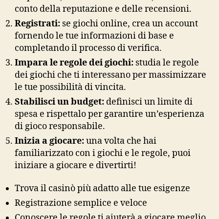
conto della reputazione e delle recensioni.
Registrati:
se giochi online, crea un account
fornendo le tue informazioni di base e
completando il processo di verifica.
Impara le regole dei giochi:
studia le regole
dei giochi che ti interessano per massimizzare
le tue possibilità di vincita.
Stabilisci un budget:
definisci un limite di
spesa e rispettalo per garantire un’esperienza
di gioco responsabile.
Inizia a giocare:
una volta che hai
familiarizzato con i giochi e le regole, puoi
iniziare a giocare e divertirti!
Trova il casinò più adatto alle tue esigenze
Registrazione semplice e veloce
Conoscere le regole ti aiuterà a giocare meglio