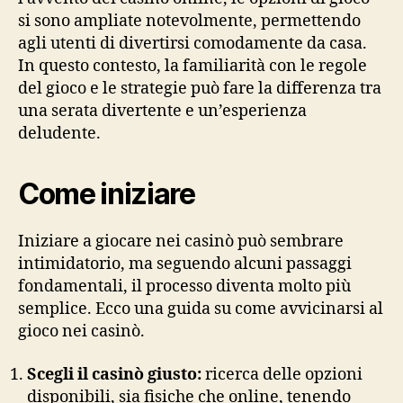
si sono ampliate notevolmente, permettendo
agli utenti di divertirsi comodamente da casa.
In questo contesto, la familiarità con le regole
del gioco e le strategie può fare la differenza tra
una serata divertente e un’esperienza
deludente.
Come iniziare
Iniziare a giocare nei casinò può sembrare
intimidatorio, ma seguendo alcuni passaggi
fondamentali, il processo diventa molto più
semplice. Ecco una guida su come avvicinarsi al
gioco nei casinò.
Scegli il casinò giusto:
ricerca delle opzioni
disponibili, sia fisiche che online, tenendo