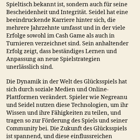
Spieltisch bekannt ist, sondern auch für seine
Bescheidenheit und Integrität. Seidel hat eine
beeindruckende Karriere hinter sich, die
mehrere Jahrzehnte umfasst und in der viele
Erfolge sowohl im Cash Game als auch in
Turnieren verzeichnet sind. Sein anhaltender
Erfolg zeigt, dass beständiges Lernen und
Anpassung an neue Spielstrategien
unerlässlich sind.
Die Dynamik in der Welt des Glücksspiels hat
sich durch soziale Medien und Online-
Plattformen verändert. Spieler wie Negreanu
und Seidel nutzen diese Technologien, um ihr
Wissen und ihre Fähigkeiten zu teilen, und
tragen so zur Förderung des Spiels und seiner
Community bei. Die Zukunft des Glücksspiels
ist spannend, und diese einflussreichen