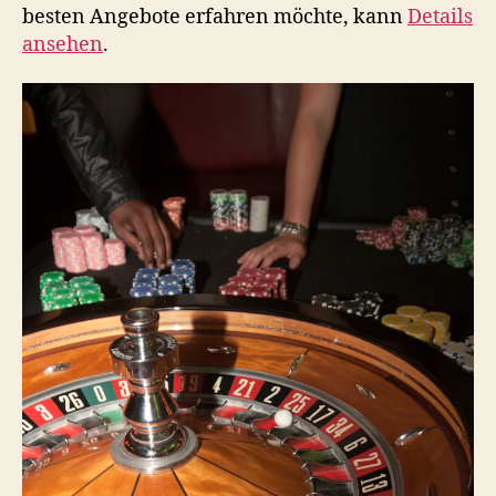
besten Angebote erfahren möchte, kann
Details
ansehen
.