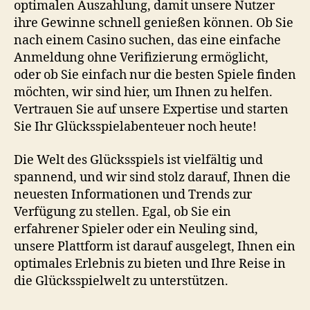
optimalen Auszahlung, damit unsere Nutzer
ihre Gewinne schnell genießen können. Ob Sie
nach einem Casino suchen, das eine einfache
Anmeldung ohne Verifizierung ermöglicht,
oder ob Sie einfach nur die besten Spiele finden
möchten, wir sind hier, um Ihnen zu helfen.
Vertrauen Sie auf unsere Expertise und starten
Sie Ihr Glücksspielabenteuer noch heute!
Die Welt des Glücksspiels ist vielfältig und
spannend, und wir sind stolz darauf, Ihnen die
neuesten Informationen und Trends zur
Verfügung zu stellen. Egal, ob Sie ein
erfahrener Spieler oder ein Neuling sind,
unsere Plattform ist darauf ausgelegt, Ihnen ein
optimales Erlebnis zu bieten und Ihre Reise in
die Glücksspielwelt zu unterstützen.