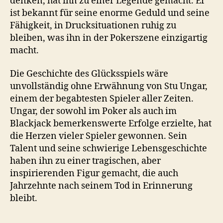
denken, hat ihn zu einer Legende gemacht. Er
ist bekannt für seine enorme Geduld und seine
Fähigkeit, in Drucksituationen ruhig zu
bleiben, was ihn in der Pokerszene einzigartig
macht.
Die Geschichte des Glücksspiels wäre
unvollständig ohne Erwähnung von Stu Ungar,
einem der begabtesten Spieler aller Zeiten.
Ungar, der sowohl im Poker als auch im
Blackjack bemerkenswerte Erfolge erzielte, hat
die Herzen vieler Spieler gewonnen. Sein
Talent und seine schwierige Lebensgeschichte
haben ihn zu einer tragischen, aber
inspirierenden Figur gemacht, die auch
Jahrzehnte nach seinem Tod in Erinnerung
bleibt.