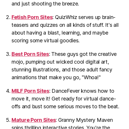
and just shooting the breeze.
Fetish Porn Sites
: QuizWhiz serves up brain-
teasers and quizzes on all kinds of stuff. It's all
about having a blast, learning, and maybe
scoring some virtual goodies.
Best Porn Sites
: These guys got the creative
mojo, pumping out wicked cool digital art,
stunning illustrations, and those adult fancy
animations that make you go, "Whoa!"
MILF Porn Sites
: DanceFever knows how to
move it, move it! Get ready for virtual dance-
offs and bust some serious moves to the beat.
Mature Porn Sites
: Granny Mystery Maven
spins thrilling interactive stories. You're the