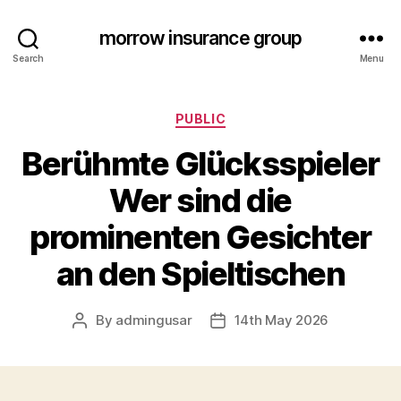
morrow insurance group
Search
Menu
Categories
PUBLIC
Berühmte Glücksspieler
Wer sind die
prominenten Gesichter
an den Spieltischen
By
admingusar
14th May 2026
Post
Post
author
date