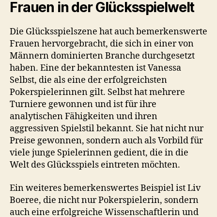
Frauen in der Glücksspielwelt
Die Glücksspielszene hat auch bemerkenswerte
Frauen hervorgebracht, die sich in einer von
Männern dominierten Branche durchgesetzt
haben. Eine der bekanntesten ist Vanessa
Selbst, die als eine der erfolgreichsten
Pokerspielerinnen gilt. Selbst hat mehrere
Turniere gewonnen und ist für ihre
analytischen Fähigkeiten und ihren
aggressiven Spielstil bekannt. Sie hat nicht nur
Preise gewonnen, sondern auch als Vorbild für
viele junge Spielerinnen gedient, die in die
Welt des Glücksspiels eintreten möchten.
Ein weiteres bemerkenswertes Beispiel ist Liv
Boeree, die nicht nur Pokerspielerin, sondern
auch eine erfolgreiche Wissenschaftlerin und