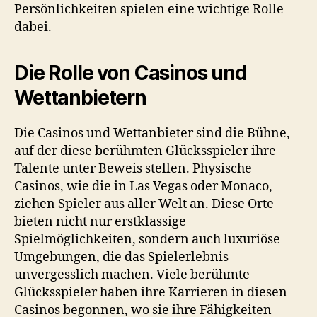
Persönlichkeiten spielen eine wichtige Rolle
dabei.
Die Rolle von Casinos und
Wettanbietern
Die Casinos und Wettanbieter sind die Bühne,
auf der diese berühmten Glücksspieler ihre
Talente unter Beweis stellen. Physische
Casinos, wie die in Las Vegas oder Monaco,
ziehen Spieler aus aller Welt an. Diese Orte
bieten nicht nur erstklassige
Spielmöglichkeiten, sondern auch luxuriöse
Umgebungen, die das Spielerlebnis
unvergesslich machen. Viele berühmte
Glücksspieler haben ihre Karrieren in diesen
Casinos begonnen, wo sie ihre Fähigkeiten