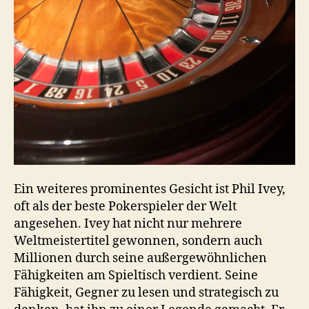
Ein weiteres prominentes Gesicht ist Phil Ivey,
oft als der beste Pokerspieler der Welt
angesehen. Ivey hat nicht nur mehrere
Weltmeistertitel gewonnen, sondern auch
Millionen durch seine außergewöhnlichen
Fähigkeiten am Spieltisch verdient. Seine
Fähigkeit, Gegner zu lesen und strategisch zu