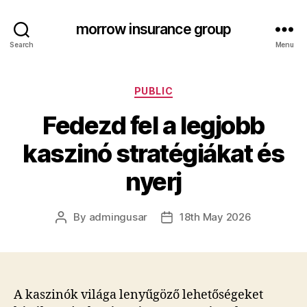
morrow insurance group
Search
Menu
Categories
PUBLIC
Fedezd fel a legjobb
kaszinó stratégiákat és
nyerj
By
admingusar
18th May 2026
Post
Post
author
date
A kaszinók világa lenyűgöző lehetőségeket