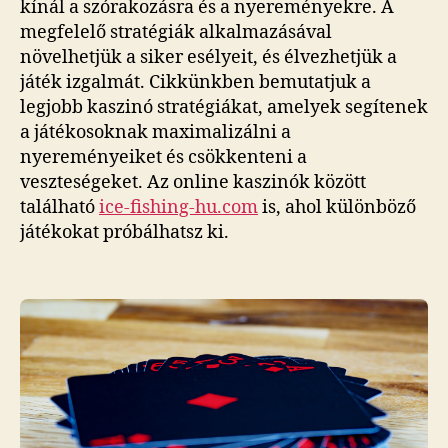
kínál a szórakozásra és a nyereményekre. A
megfelelő stratégiák alkalmazásával
növelhetjük a siker esélyeit, és élvezhetjük a
játék izgalmát. Cikkünkben bemutatjuk a
legjobb kaszinó stratégiákat, amelyek segítenek
a játékosoknak maximalizálni a
nyereményeiket és csökkenteni a
veszteségeket. Az online kaszinók között
található
ice-fishing-hu.com
is, ahol különböző
játékokat próbálhatsz ki.