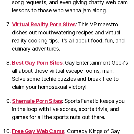
song requests, and even giving chatty web cam
lessons to those who wanna jam along.
Virtual Reality Porn Sites
: This VR maestro
dishes out mouthwatering recipes and virtual
reality cooking tips. It's all about food, fun, and
culinary adventures.
Best Gay Porn Sites
: Gay Entertainment Geek's
all about those virtual escape rooms, man.
Solve some techie puzzles and break free to
claim your homosexual victory!
Shemale Porn Sites
: SportsFanatic keeps you
in the loop with live scores, sports trivia, and
games for all the sports nuts out there.
Free Gay Web Cams
: Comedy Kings of Gay