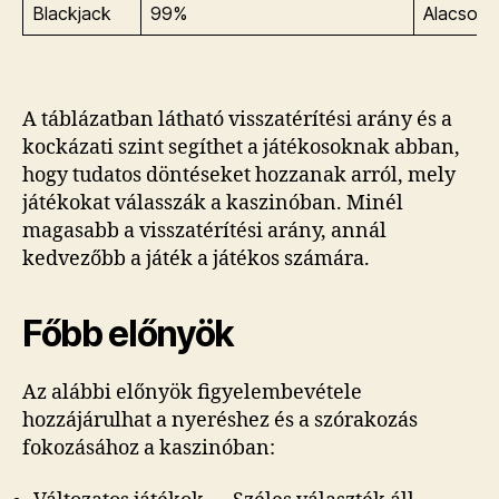
Blackjack
99%
Alacsony
A táblázatban látható visszatérítési arány és a
kockázati szint segíthet a játékosoknak abban,
hogy tudatos döntéseket hozzanak arról, mely
játékokat válasszák a kaszinóban. Minél
magasabb a visszatérítési arány, annál
kedvezőbb a játék a játékos számára.
Főbb előnyök
Az alábbi előnyök figyelembevétele
hozzájárulhat a nyeréshez és a szórakozás
fokozásához a kaszinóban: