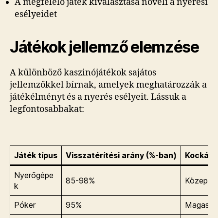
A megfelelő játék kiválasztása növeli a nyerési
esélyeidet
Játékok jellemző elemzése
A különböző kaszinójátékok sajátos
jellemzőkkel bírnak, amelyek meghatározzák a
játékélményt és a nyerés esélyeit. Lássuk a
legfontosabbakat:
Játék típus
Visszatérítési arány (%-ban)
Kockázat
Nyerőgépe
85-98%
Közepes
k
Póker
95%
Magas