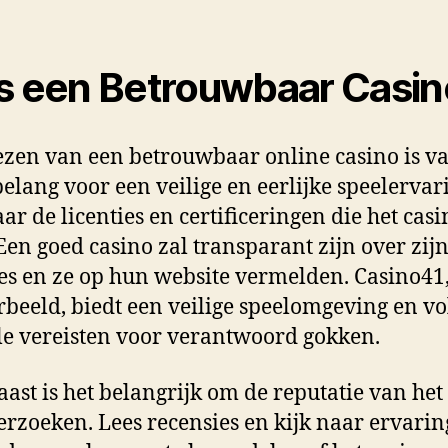
s een Betrouwbaar Casin
ezen van een betrouwbaar online casino is v
belang voor een veilige en eerlijke speelervar
aar de licenties en certificeringen die het casi
 Een goed casino zal transparant zijn over zij
ies en ze op hun website vermelden. Casino41
rbeeld, biedt een veilige speelomgeving en vo
le vereisten voor verantwoord gokken.
ast is het belangrijk om de reputatie van het
erzoeken. Lees recensies en kijk naar ervari