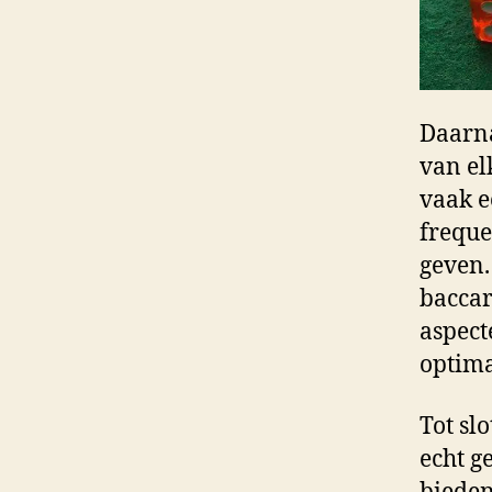
Daarna
van el
vaak e
freque
geven.
baccar
aspect
optima
Tot sl
echt g