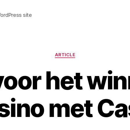
ordPress site
Categories
ARTICLE
voor het win
sino met C