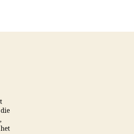
t
 die
,
 het