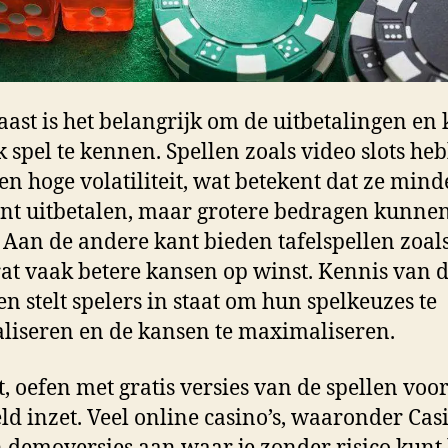
ast is het belangrijk om de uitbetalingen en
k spel te kennen. Spellen zoals video slots he
en hoge volatiliteit, wat betekent dat ze mind
nt uitbetalen, maar grotere bedragen kunne
 Aan de andere kant bieden tafelspellen zoal
at vaak betere kansen op winst. Kennis van 
en stelt spelers in staat om hun spelkeuzes te
liseren en de kansen te maximaliseren.
ot, oefen met gratis versies van de spellen voor
eld inzet. Veel online casino’s, waaronder Cas