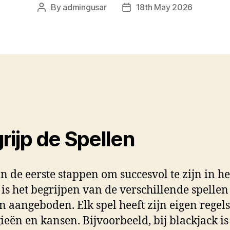
By
admingusar
18th May 2026
Post
Post
author
date
rijp de Spellen
n de eerste stappen om succesvol te zijn in he
 is het begrijpen van de verschillende spellen
 aangeboden. Elk spel heeft zijn eigen regels
gieën en kansen. Bijvoorbeeld, bij blackjack is