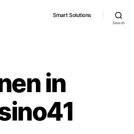
Smart Solutions
Search
nen in
asino41