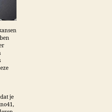
 kansen
bben
er
n
s
deze
dat je
ino41,