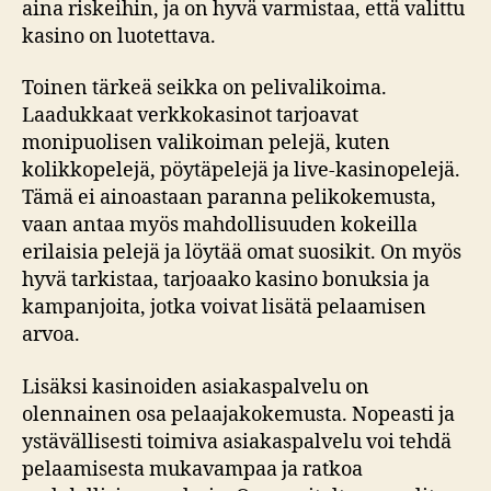
aina riskeihin, ja on hyvä varmistaa, että valittu
kasino on luotettava.
Toinen tärkeä seikka on pelivalikoima.
Laadukkaat verkkokasinot tarjoavat
monipuolisen valikoiman pelejä, kuten
kolikkopelejä, pöytäpelejä ja live-kasinopelejä.
Tämä ei ainoastaan paranna pelikokemusta,
vaan antaa myös mahdollisuuden kokeilla
erilaisia pelejä ja löytää omat suosikit. On myös
hyvä tarkistaa, tarjoaako kasino bonuksia ja
kampanjoita, jotka voivat lisätä pelaamisen
arvoa.
Lisäksi kasinoiden asiakaspalvelu on
olennainen osa pelaajakokemusta. Nopeasti ja
ystävällisesti toimiva asiakaspalvelu voi tehdä
pelaamisesta mukavampaa ja ratkoa