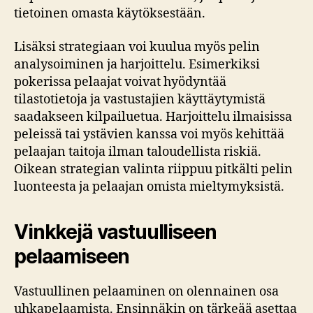
tietoinen omasta käytöksestään.
Lisäksi strategiaan voi kuulua myös pelin
analysoiminen ja harjoittelu. Esimerkiksi
pokerissa pelaajat voivat hyödyntää
tilastotietoja ja vastustajien käyttäytymistä
saadakseen kilpailuetua. Harjoittelu ilmaisissa
peleissä tai ystävien kanssa voi myös kehittää
pelaajan taitoja ilman taloudellista riskiä.
Oikean strategian valinta riippuu pitkälti pelin
luonteesta ja pelaajan omista mieltymyksistä.
Vinkkejä vastuulliseen
pelaamiseen
Vastuullinen pelaaminen on olennainen osa
uhkapelaamista. Ensinnäkin on tärkeää asettaa