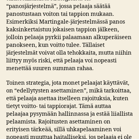
“panosjärjestelmä”, jossa pelaaja säätää
panostustaan voiton tai tappion mukaan.
Esimerkiksi Martingale-järjestelmässä panos
kaksinkertaistuu jokaisen tappion jälkeen,
jolloin pelaaja pyrkii palaamaan alkuperäiseen
panokseen, kun voitto tulee. Tällaiset
järjestelmät voivat olla tehokkaita, mutta niihin
liittyy myös riski, että pelaaja voi nopeasti
menettää suuren summan rahaa.
Toinen strategia, jota monet pelaajat käyttävät,
on “edellytysten asettaminen”, mikä tarkoittaa,
että pelaaja asettaa itselleen rajoituksia, kuten
tietyt voitto- tai tappiorajat. Tämä auttaa
pelaajaa pysymään hallinnassa ja estää liiallista
pelaamista. Rajoitusten asettaminen on
erityisen tärkeää, sillä uhkapelaaminen voi
nopeasti muuttua haitalliseksi, jos pelaaja ei ole