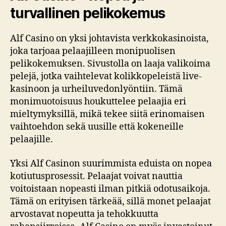
turvallinen pelikokemus
Alf Casino on yksi johtavista verkkokasinoista,
joka tarjoaa pelaajilleen monipuolisen
pelikokemuksen. Sivustolla on laaja valikoima
pelejä, jotka vaihtelevat kolikkopeleistä live-
kasinoon ja urheiluvedonlyöntiin. Tämä
monimuotoisuus houkuttelee pelaajia eri
mieltymyksillä, mikä tekee siitä erinomaisen
vaihtoehdon sekä uusille että kokeneille
pelaajille.
Yksi Alf Casinon suurimmista eduista on nopea
kotiutusprosessit. Pelaajat voivat nauttia
voitoistaan nopeasti ilman pitkiä odotusaikoja.
Tämä on erityisen tärkeää, sillä monet pelaajat
arvostavat nopeutta ja tehokkuutta