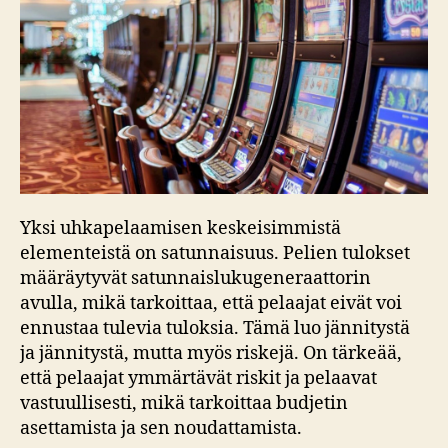
Yksi uhkapelaamisen keskeisimmistä
elementeistä on satunnaisuus. Pelien tulokset
määräytyvät satunnaislukugeneraattorin
avulla, mikä tarkoittaa, että pelaajat eivät voi
ennustaa tulevia tuloksia. Tämä luo jännitystä
ja jännitystä, mutta myös riskejä. On tärkeää,
että pelaajat ymmärtävät riskit ja pelaavat
vastuullisesti, mikä tarkoittaa budjetin
asettamista ja sen noudattamista.