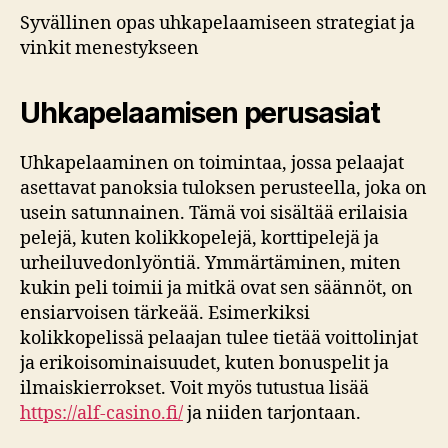
Syvällinen opas uhkapelaamiseen strategiat ja
vinkit menestykseen
Uhkapelaamisen perusasiat
Uhkapelaaminen on toimintaa, jossa pelaajat
asettavat panoksia tuloksen perusteella, joka on
usein satunnainen. Tämä voi sisältää erilaisia
pelejä, kuten kolikkopelejä, korttipelejä ja
urheiluvedonlyöntiä. Ymmärtäminen, miten
kukin peli toimii ja mitkä ovat sen säännöt, on
ensiarvoisen tärkeää. Esimerkiksi
kolikkopelissä pelaajan tulee tietää voittolinjat
ja erikoisominaisuudet, kuten bonuspelit ja
ilmaiskierrokset. Voit myös tutustua lisää
https://alf-casino.fi/
ja niiden tarjontaan.