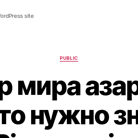
ordPress site
Categories
PUBLIC
р мира аза
то нужно з