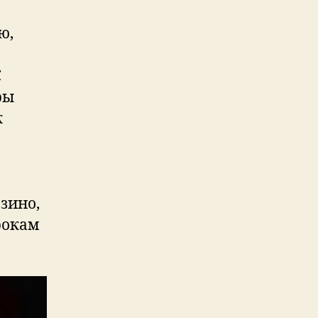
ю,
С
ры
к
зино,
рокам