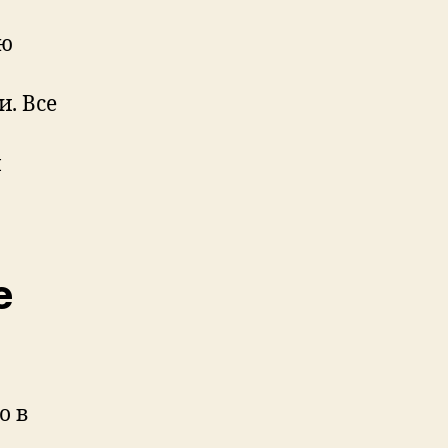
ую
и. Все
м
е
о в