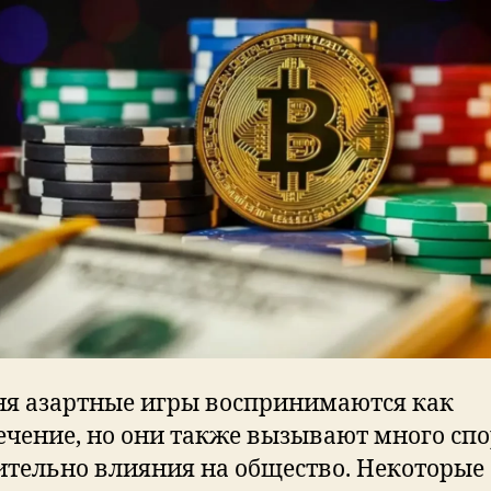
ня азартные игры воспринимаются как
ечение, но они также вызывают много сп
ительно влияния на общество. Некоторые