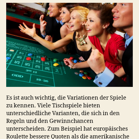
Es ist auch wichtig, die Variationen der Spiele
zu kennen. Viele Tischspiele bieten
unterschiedliche Varianten, die sich in den
Regeln und den Gewinnchancen
unterscheiden. Zum Beispiel hat europäisches
Roulette bessere Quoten als die amerikanische