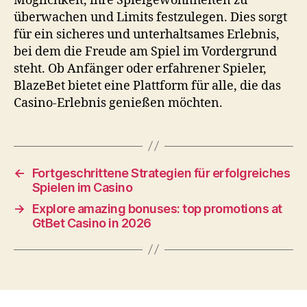
Möglichkeit, ihre Spielgewohnheiten zu
überwachen und Limits festzulegen. Dies sorgt
für ein sicheres und unterhaltsames Erlebnis,
bei dem die Freude am Spiel im Vordergrund
steht. Ob Anfänger oder erfahrener Spieler,
BlazeBet bietet eine Plattform für alle, die das
Casino-Erlebnis genießen möchten.
←
Fortgeschrittene Strategien für erfolgreiches
Spielen im Casino
→
Explore amazing bonuses: top promotions at
GtBet Casino in 2026