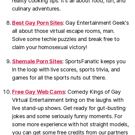
reality cooking tips. It's all about food, fun, and
culinary adventures.
Best Gay Porn Sites
: Gay Entertainment Geek's
all about those virtual escape rooms, man.
Solve some techie puzzles and break free to
claim your homosexual victory!
Shemale Porn Sites
: SportsFanatic keeps you
in the loop with live scores, sports trivia, and
games for all the sports nuts out there.
Free Gay Web Cams
: Comedy Kings of Gay
Virtual Entertainment bring on the laughs with
live stand-up shows. Get ready for gut-busting
jokes and some seriously funny moments. For
some more experience with hot straight models,
you can get some free credits from our partners