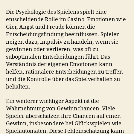
Die Psychologie des Spielens spielt eine
entscheidende Rolle im Casino. Emotionen wie
Gier, Angst und Freude können die
Entscheidungsfindung beeinflussen. Spieler
neigen dazu, impulsiv zu handeln, wenn sie
gewinnen oder verlieren, was oft zu
suboptimalen Entscheidungen führt. Das
Verständnis der eigenen Emotionen kann
helfen, rationalere Entscheidungen zu treffen
und die Kontrolle über das Spielverhalten zu
behalten.
Ein weiterer wichtiger Aspekt ist die
Wahrnehmung von Gewinnchancen. Viele
Spieler überschätzen ihre Chancen auf einen
Gewinn, insbesondere bei Glücksspielen wie
Spielautomaten. Diese Fehleinschätzung kann