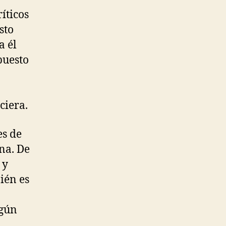
íticos
sto
a él
puesto
ciera.
es de
na. De
 y
ién es
egún