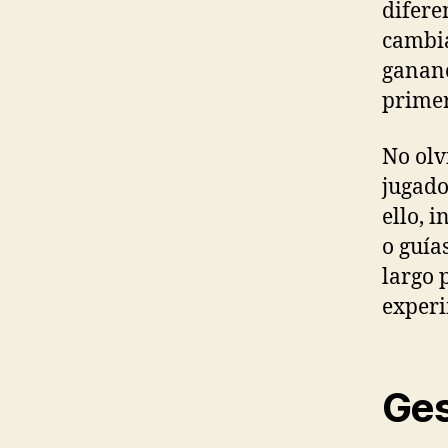
difere
cambia
gananc
primer
No olv
jugado
ello, 
o guía
largo 
experi
Ges