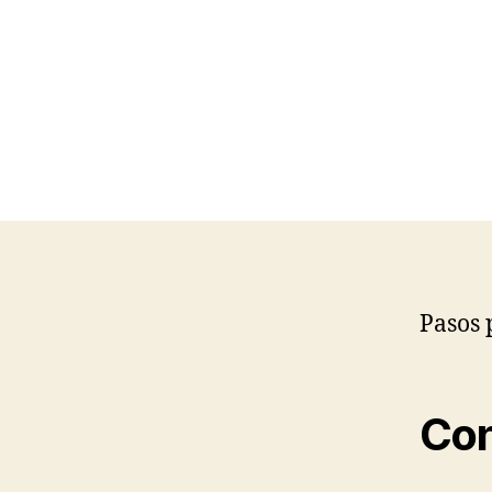
Pasos 
Con