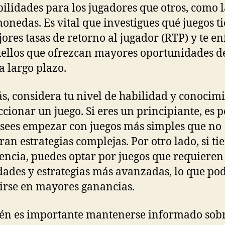
ilidades para los jugadores que otros, como l
onedas. Es vital que investigues qué juegos t
jores tasas de retorno al jugador (RTP) y te e
ellos que ofrezcan mayores oportunidades d
a largo plazo.
, considera tu nivel de habilidad y conocim
eccionar un juego. Si eres un principiante, es p
sees empezar con juegos más simples que no
ran estrategias complejas. Por otro lado, si ti
encia, puedes optar por juegos que requieren
dades y estrategias más avanzadas, lo que po
irse en mayores ganancias.
n es importante mantenerse informado sobr