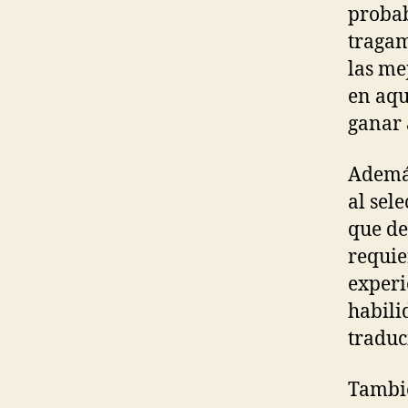
probab
tragam
las me
en aqu
ganar 
Además
al sel
que de
requie
experi
habili
traduc
Tambié