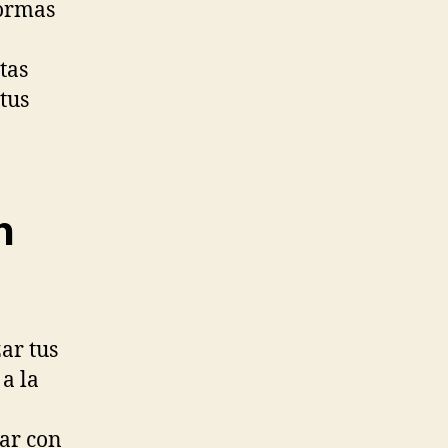
formas
tas
tus
n
ar tus
 a la
o
gar con