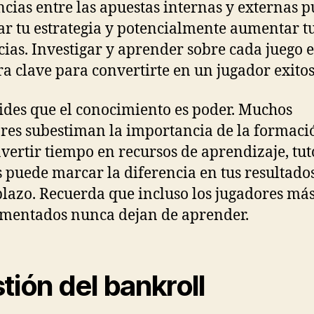
ncias entre las apuestas internas y externas 
r tu estrategia y potencialmente aumentar t
ias. Investigar y aprender sobre cada juego e
a clave para convertirte en un jugador exitos
ides que el conocimiento es poder. Muchos
res subestiman la importancia de la formaci
invertir tiempo en recursos de aprendizaje, tut
s puede marcar la diferencia en tus resultado
plazo. Recuerda que incluso los jugadores má
mentados nunca dejan de aprender.
tión del bankroll