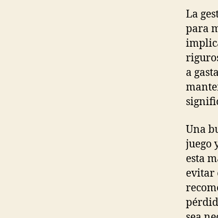
La ges
para m
implic
riguro
a gast
manten
signif
Una bu
juego 
esta m
evitar
recome
pérdid
sea ne