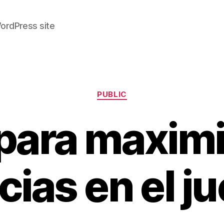
ordPress site
Categories
PUBLIC
para maximi
ias en el j