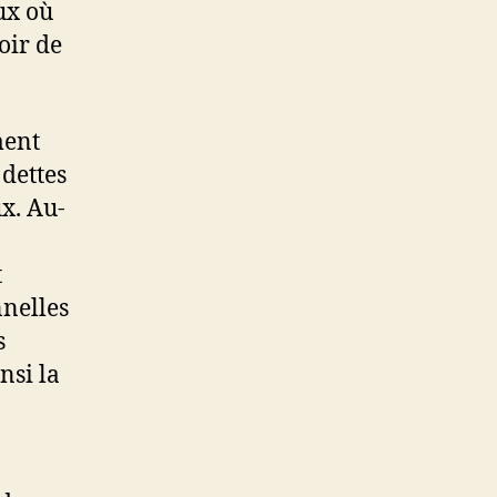
ux où
oir de
ment
 dettes
x. Au-
t
nnelles
s
nsi la