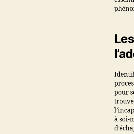
phéno
Les
l’a
Identi
proces
pour s
trouve
l’inca
à soi-
d’écha