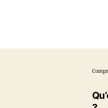
Compre
Qu’
?