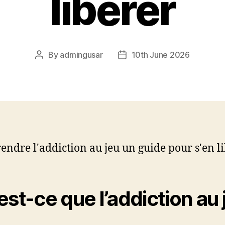
libérer
By
admingusar
10th June 2026
Post
Post
author
date
ndre l'addiction au jeu un guide pour s'en l
est-ce que l’addiction au 