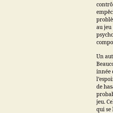
contrô
empêch
problè
au jeu 
psycho
compor
Un aut
Beauco
innée 
l’espoi
de has
probab
jeu. C
qui se