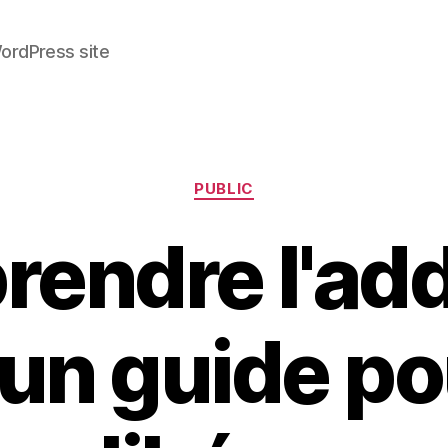
ordPress site
Categories
PUBLIC
endre l'add
 un guide po