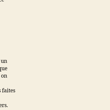
e
e un
que
 on
 faites
ers.