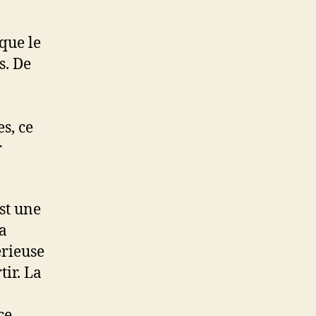
que le
s. De
s, ce
r
st une
a
érieuse
tir. La
ce