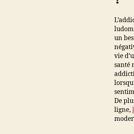
L’addi
ludoma
un bes
négati
vie d’
santé 
addict
lorsqu
sentim
De plu
ligne,
moder