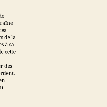
de
traîne
ces
s de la
es à sa
e cette
er des
erdent.
 en
eu