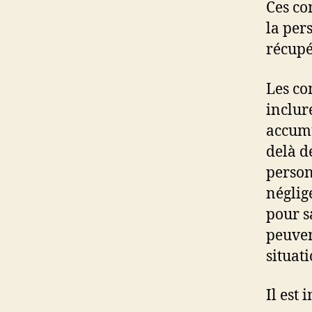
Ces co
la per
récupé
Les co
inclur
accumu
delà d
person
néglig
pour s
peuven
situati
Il est