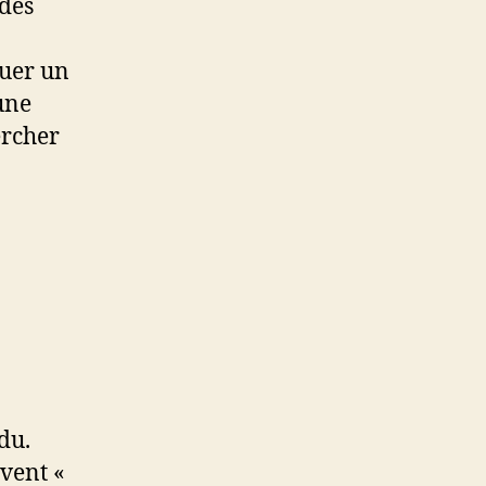
des
quer un
une
ercher
du.
uvent «