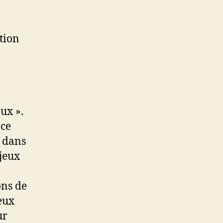
ction
ux ».
nce
r dans
 jeux
ons de
eux
ur