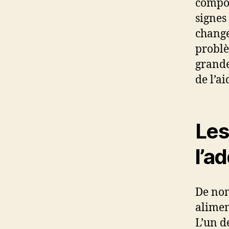
compor
signes 
change
problè
grande
de l’a
Les
l’a
De nom
alimen
L’un d