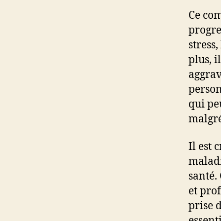
Ce com
progre
stress
plus, 
aggrav
person
qui pe
malgré
Il est
maladi
santé.
et prof
prise 
essent