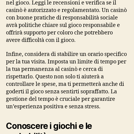
nel gioco. Leggi le recensioni e verifica se il
casinò è autorizzato e regolamentato. Un casinò
con buone pratiche di responsabilità sociale
avrà politiche chiare sul gioco responsabile e
offrirà supporto per coloro che potrebbero
avere difficoltà con il gioco.
Infine, considera di stabilire un orario specifico
per la tua visita. Imposta un limite di tempo per
la tua permanenza al casinò e cerca di
rispettarlo. Questo non solo ti aiuterà a
controllare le spese, ma ti permetterà anche di
goderti il gioco senza sentirti sopraffatto. La
gestione del tempo è cruciale per garantire
un’esperienza positiva e senza stress.
Conoscere i giochi e le