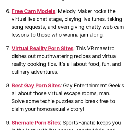
Free Cam Models
: Melody Maker rocks the
virtual live chat stage, playing live tunes, taking
song requests, and even giving chatty web cam
lessons to those who wanna jam along.
Virtual Reality Porn Sites
: This VR maestro
dishes out mouthwatering recipes and virtual
reality cooking tips. It's all about food, fun, and
culinary adventures.
Best Gay Porn Sites
: Gay Entertainment Geek's
all about those virtual escape rooms, man.
Solve some techie puzzles and break free to
claim your homosexual victory!
Shemale Porn Sites
: SportsFanatic keeps you