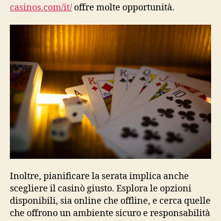
casinos.com/it/
offre molte opportunità.
Inoltre, pianificare la serata implica anche
scegliere il casinò giusto. Esplora le opzioni
disponibili, sia online che offline, e cerca quelle
che offrono un ambiente sicuro e responsabilità