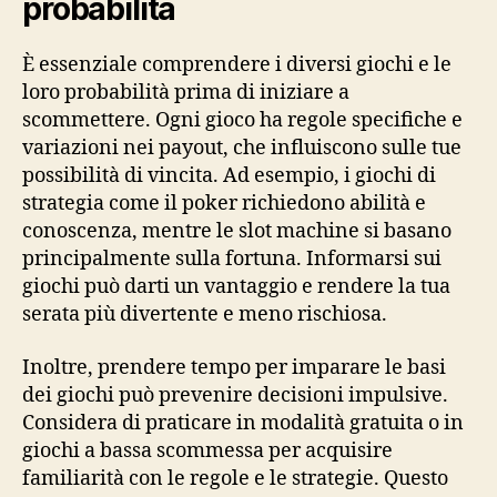
probabilità
È essenziale comprendere i diversi giochi e le
loro probabilità prima di iniziare a
scommettere. Ogni gioco ha regole specifiche e
variazioni nei payout, che influiscono sulle tue
possibilità di vincita. Ad esempio, i giochi di
strategia come il poker richiedono abilità e
conoscenza, mentre le slot machine si basano
principalmente sulla fortuna. Informarsi sui
giochi può darti un vantaggio e rendere la tua
serata più divertente e meno rischiosa.
Inoltre, prendere tempo per imparare le basi
dei giochi può prevenire decisioni impulsive.
Considera di praticare in modalità gratuita o in
giochi a bassa scommessa per acquisire
familiarità con le regole e le strategie. Questo