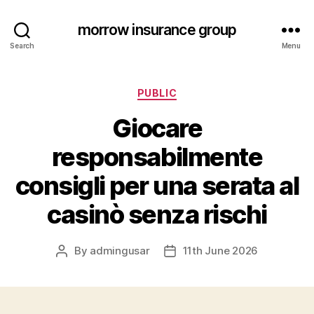
morrow insurance group
Search
Menu
Categories
PUBLIC
Giocare
responsabilmente
consigli per una serata al
casinò senza rischi
By
admingusar
11th June 2026
Post
Post
author
date