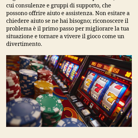
cui consulenze e gruppi di supporto, che
possono offrire aiuto e assistenza. Non esitare a
chiedere aiuto se ne hai bisogno; riconoscere il
problema è il primo passo per migliorare la tua
situazione e tornare a vivere il gioco come un
divertimento.