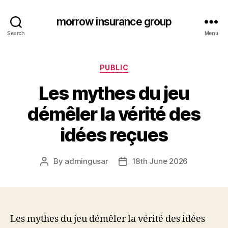
morrow insurance group
Search
Menu
Categories
PUBLIC
Les mythes du jeu
démêler la vérité des
idées reçues
By
admingusar
18th June 2026
Post
Post
author
date
Les mythes du jeu démêler la vérité des idées