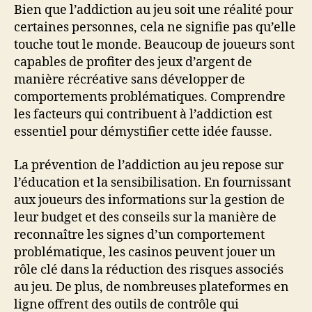
Bien que l’addiction au jeu soit une réalité pour
certaines personnes, cela ne signifie pas qu’elle
touche tout le monde. Beaucoup de joueurs sont
capables de profiter des jeux d’argent de
manière récréative sans développer de
comportements problématiques. Comprendre
les facteurs qui contribuent à l’addiction est
essentiel pour démystifier cette idée fausse.
La prévention de l’addiction au jeu repose sur
l’éducation et la sensibilisation. En fournissant
aux joueurs des informations sur la gestion de
leur budget et des conseils sur la manière de
reconnaître les signes d’un comportement
problématique, les casinos peuvent jouer un
rôle clé dans la réduction des risques associés
au jeu. De plus, de nombreuses plateformes en
ligne offrent des outils de contrôle qui