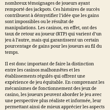
nombreux témoignages de joueurs ayant
remporté des jackpots. Ces histoires de succès
contribuent à démystifier l’idée que les gains
sont impossibles ou le résultat de
manipulations. Les casinos, en effet, ont des
taux de retour au joueur (RTP) qui varient d’un
jeu à l’autre, mais qui garantissent un certain
pourcentage de gains pour les joueurs au fil du
temps.
Il est donc important de faire la distinction
entre les casinos malhonnêtes et les
établissements régulés qui offrent une
expérience de jeu équitable. En comprenant les
mécanismes de fonctionnement des jeux de
casino, les joueurs peuvent aborder le jeu avec
une perspective plus réaliste et informée, leur
permettant ainsi de mieux apprécier les aspects