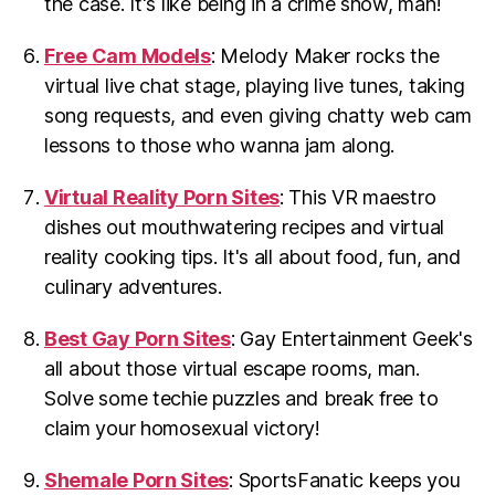
the case. It's like being in a crime show, man!
Free Cam Models
: Melody Maker rocks the
virtual live chat stage, playing live tunes, taking
song requests, and even giving chatty web cam
lessons to those who wanna jam along.
Virtual Reality Porn Sites
: This VR maestro
dishes out mouthwatering recipes and virtual
reality cooking tips. It's all about food, fun, and
culinary adventures.
Best Gay Porn Sites
: Gay Entertainment Geek's
all about those virtual escape rooms, man.
Solve some techie puzzles and break free to
claim your homosexual victory!
Shemale Porn Sites
: SportsFanatic keeps you