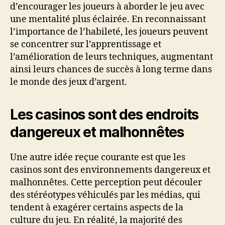
d’encourager les joueurs à aborder le jeu avec
une mentalité plus éclairée. En reconnaissant
l’importance de l’habileté, les joueurs peuvent
se concentrer sur l’apprentissage et
l’amélioration de leurs techniques, augmentant
ainsi leurs chances de succès à long terme dans
le monde des jeux d’argent.
Les casinos sont des endroits
dangereux et malhonnêtes
Une autre idée reçue courante est que les
casinos sont des environnements dangereux et
malhonnêtes. Cette perception peut découler
des stéréotypes véhiculés par les médias, qui
tendent à exagérer certains aspects de la
culture du jeu. En réalité, la majorité des