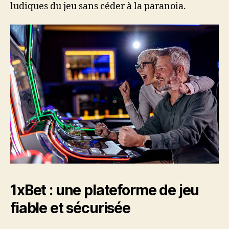
ludiques du jeu sans céder à la paranoia.
1xBet : une plateforme de jeu
fiable et sécurisée