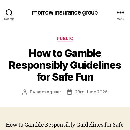
morrow insurance group
Search
Menu
Categories
PUBLIC
How to Gamble
Responsibly Guidelines
for Safe Fun
By
admingusar
23rd June 2026
Post
Post
author
date
How to Gamble Responsibly Guidelines for Safe