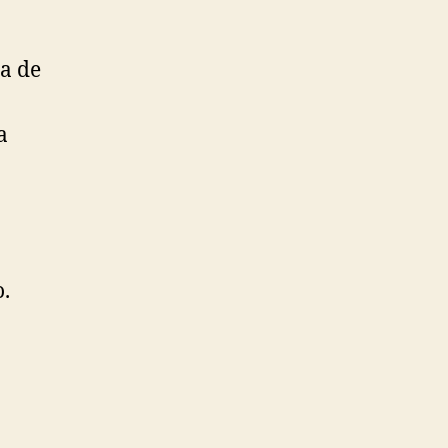
ta de
a
o.