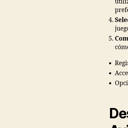
util
pref
Sele
jueg
Com
cómo
Regi
Acce
Opci
De