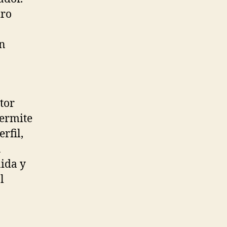
iro
en
tor
permite
rfil,
u
nida y
l