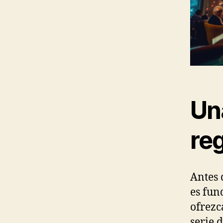
Un
reg
Antes 
es fun
ofrezc
serie 