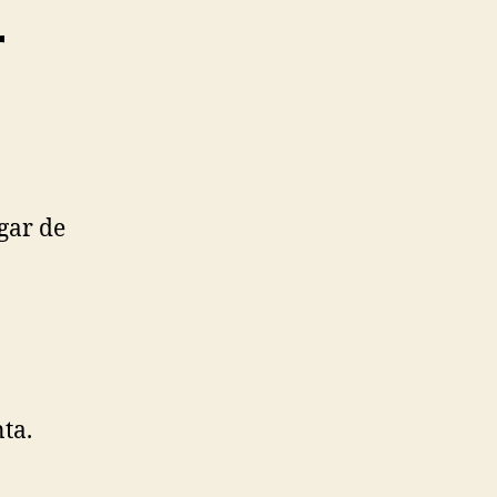
r
gar de
ta.