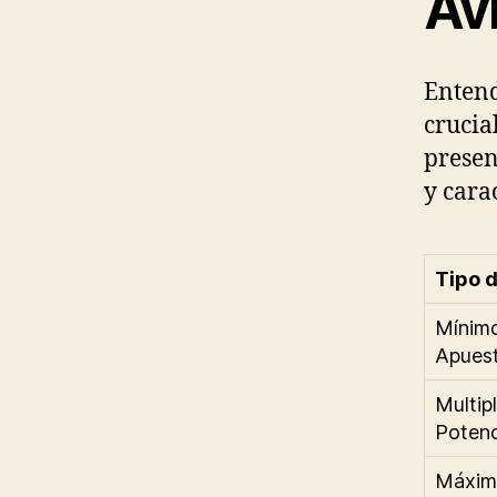
Av
Entend
crucia
presen
y carac
Tipo 
Mínim
Apues
Multip
Potenc
Máxim