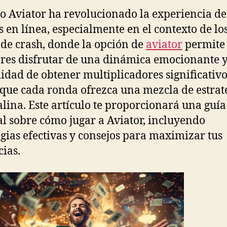
go Aviator ha revolucionado la experiencia de
s en línea, especialmente en el contexto de lo
 de crash, donde la opción de
aviator
permite 
res disfrutar de una dinámica emocionante y
lidad de obtener multiplicadores significativ
que cada ronda ofrezca una mezcla de estrat
lina. Este artículo te proporcionará una guía
al sobre cómo jugar a Aviator, incluyendo
egias efectivas y consejos para maximizar tus
ias.