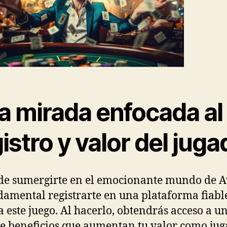
a mirada enfocada al
istro y valor del juga
de sumergirte en el emocionante mundo de Av
damental registrarte en una plataforma fiabl
a este juego. Al hacerlo, obtendrás acceso a u
de beneficios que aumentan tu valor como jug