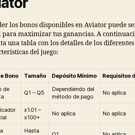
iator
er los bonos disponibles en Aviator puede se
l para maximizar tus ganancias. A continuaci
ta una tabla con los detalles de los diferente
terísticas del juego:
de Bono
Tamaño
Depósito Mínimo
Requisitos 
o de
Dependiendo del
Q1 – Q5
No aplica
ta
método de pago
licador
x1.01 –
No aplica
No aplica
ial
x100+
a
Hasta
Q1
No aplica