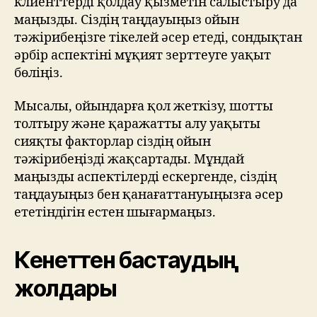
клиенттерді қолдау қызметін салыстыру да
маңызды. Сіздің таңдауыңыз ойын
тәжірибеңізге тікелей әсер етеді, сондықтан
әрбір аспектіні мұқият зерттеуге уақыт
бөліңіз.
Мысалы, ойындарға қол жеткізу, шотты
толтыру және қаражатты алу уақыты
сияқты факторлар сіздің ойын
тәжірибеңізді жақсартады. Мұндай
маңызды аспектілерді ескергенде, сіздің
таңдауыңыз бен қанағаттануыңызға әсер
ететіндігін естен шығармаңыз.
Кенеттен бастаудың
жолдары