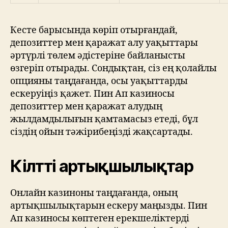
Кесте барысында көріп отырғандай,
депозиттер мен қаражат алу уақыттары
әртүрлі төлем әдістеріне байланысты
өзгеріп отырады. Сондықтан, сіз ең қолайлы
опцияны таңдағанда, осы уақыттарды
ескеруіңіз қажет. Пин Ап казиносы
депозиттер мен қаражат алудың
жылдамдылығын қамтамасыз етеді, бұл
сіздің ойын тәжірибеңізді жақсартады.
Кілтті артықшылықтар
Онлайн казиноны таңдағанда, оның
артықшылықтарын ескеру маңызды. Пин
Ап казиносы көптеген ерекшеліктерді