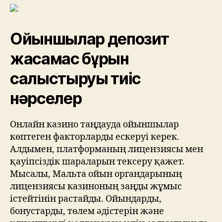
Ойыншылар депозит
жасамас бұрын
салыстыруы тиіс
нәрселер
Онлайн казино таңдауда ойыншылар
көптеген факторларды ескеруі керек.
Алдымен, платформаның лицензиясы мен
қауіпсіздік шараларын тексеру қажет.
Мысалы, Мальта ойын органдарының
лицензиясы казиноның заңды жұмыс
істейтінін растайды. Ойындарды,
бонустарды, төлем әдістерін және