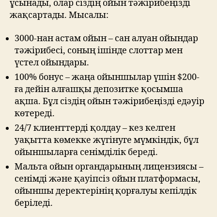
ұсынады, олар сіздің ойын тәжірибеңізді
жақсартады. Мысалы:
3000-нан астам ойын – сан алуан ойындар
тәжірибесі, соның ішінде слоттар мен
үстел ойындары.
100% бонус – жаңа ойыншылар үшін $200-
ға дейін алғашқы депозитке қосымша
ақша. Бұл сіздің ойын тәжірибеңізді едәуір
көтереді.
24/7 клиенттерді қолдау – кез келген
уақытта көмекке жүгінуге мүмкіндік, бұл
ойыншыларға сенімділік береді.
Мальта ойын органдарының лицензиясы –
сенімді және қауіпсіз ойын платформасы,
ойыншы деректерінің қорғалуы кепілдік
беріледі.