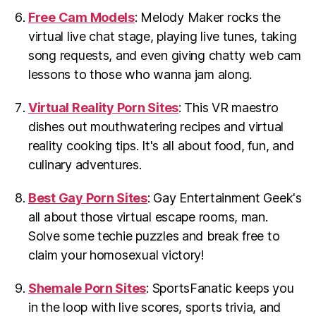
Free Cam Models
: Melody Maker rocks the
virtual live chat stage, playing live tunes, taking
song requests, and even giving chatty web cam
lessons to those who wanna jam along.
Virtual Reality Porn Sites
: This VR maestro
dishes out mouthwatering recipes and virtual
reality cooking tips. It's all about food, fun, and
culinary adventures.
Best Gay Porn Sites
: Gay Entertainment Geek's
all about those virtual escape rooms, man.
Solve some techie puzzles and break free to
claim your homosexual victory!
Shemale Porn Sites
: SportsFanatic keeps you
in the loop with live scores, sports trivia, and