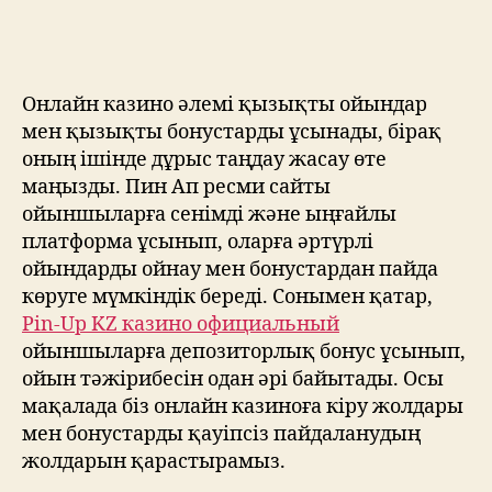
Онлайн казино әлемі қызықты ойындар
мен қызықты бонустарды ұсынады, бірақ
оның ішінде дұрыс таңдау жасау өте
маңызды. Пин Ап ресми сайты
ойыншыларға сенімді және ыңғайлы
платформа ұсынып, оларға әртүрлі
ойындарды ойнау мен бонустардан пайда
көруге мүмкіндік береді. Сонымен қатар,
Pin-Up KZ казино официальный
ойыншыларға депозиторлық бонус ұсынып,
ойын тәжірибесін одан әрі байытады. Осы
мақалада біз онлайн казиноға кіру жолдары
мен бонустарды қауіпсіз пайдаланудың
жолдарын қарастырамыз.