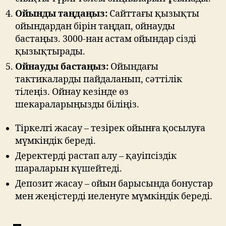
Ойынды таңдаңыз:
Сайттағы қызықты
ойындардан бірін таңдап, ойнауды
бастаңыз. 3000-нан астам ойындар сізді
қызықтырады.
Ойнауды бастаңыз:
Ойындағы
тактикаларды пайдаланып, сәттілік
тілеңіз. Ойнау кезінде өз
шекараларыңызды біліңіз.
Тіркелгі жасау – тезірек ойынға қосылуға
мүмкіндік береді.
Деректерді растап алу – қауіпсіздік
шараларын күшейтеді.
Депозит жасау – ойын барысында бонустар
мен жеңістерді иеленуге мүмкіндік береді.