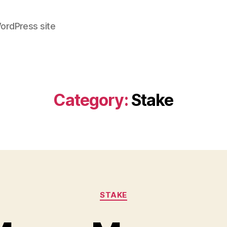
ordPress site
Category:
Stake
Categories
STAKE