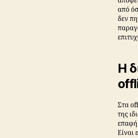
αποφε
από όσ
δεν πη
παραγ
επιτυχ
Η δ
off
Στα of
της ιδ
επαφή 
Είναι 