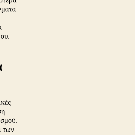
ότερα
γματα
ν
α
γου.
α
ικές
ση
ισμού.
ι των