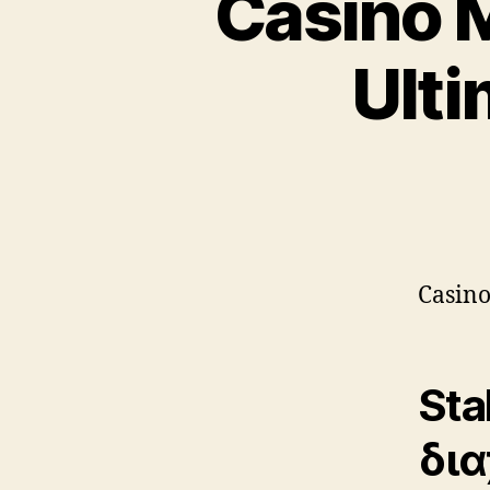
Casino 
Ulti
Casin
Sta
δια