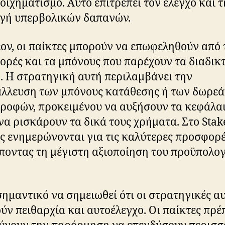
οιχηματισμό. Αυτό επιτρέπει τον έλεγχο και 
γή υπερβολικών δαπανών.
ον, οι παίκτες μπορούν να επωφεληθούν από 
ρές και τα μπόνους που παρέχουν τα διαδικ
. Η στρατηγική αυτή περιλαμβάνει την
άλλευση των μπόνους κατάθεσης ή των δωρεά
ροφών, προκειμένου να αυξήσουν τα κεφάλαι
να ρισκάρουν τα δικά τους χρήματα. Στο Stake
ς ενημερώνονται για τις καλύτερες προσφορέ
ποντας τη μέγιστη αξιοποίηση του προϋπολο
σημαντικό να σημειωθεί ότι οι στρατηγικές α
ύν πειθαρχία και αυτοέλεγχο. Οι παίκτες πρέ