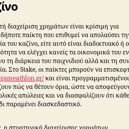
ίνο
ή διαχείριση χρημάτων είναι κρίσιμη για
δήποτε παίκτη που επιθυμεί να απολαύσει τη
ία του καζίνο, είτε αυτό είναι διαδικτυακό ή of
ότητα να ελέγχει κανείς τα οικονομικά του εν
νο τη διάρκεια του παιχνιδιού αλλά και τη συ
ία. Στο Stake, οι παίκτες μπορούν να επισκεφ
//gameathlon.gr/
και είναι προγραμματισμένοι
ουν πώς να θέτουν όρια, ώστε να αποφεύγουν
λικές απώλειες και να διασφαλίζουν ότι κάθ
δι παραμένει διασκεδαστικό.
, η στρατηγική διαχείρισης χρημάτων