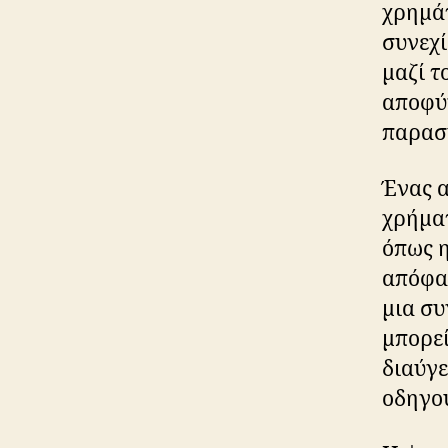
χρημάτ
συνεχί
μαζί τ
αποφύγ
παρασ
Ένας α
χρήματ
όπως η
απόφασ
μια συ
μπορεί
διαύγε
οδηγού