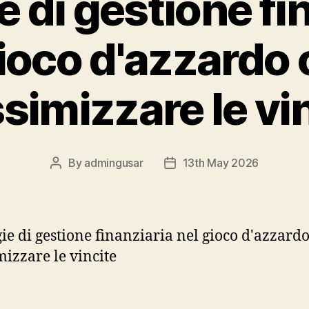
e di gestione fi
gioco d'azzardo
imizzare le vi
By
admingusar
13th May 2026
Post
Post
author
date
gie di gestione finanziaria nel gioco d'azzard
izzare le vincite