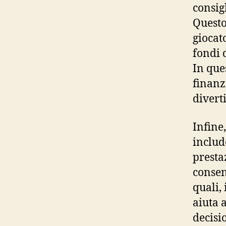
consigl
Questo
giocato
fondi 
In que
finanz
divert
Infine
includ
presta
consent
quali,
aiuta 
decisi