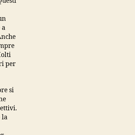
Questi
 un
 a
 Anche
empre
olti
ri per
re si
me
ettivi.
 la