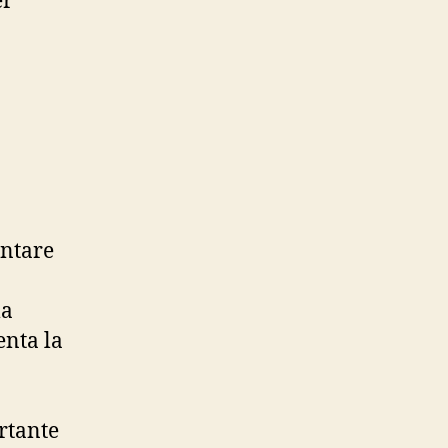
er
entare
ma
enta la
rtante