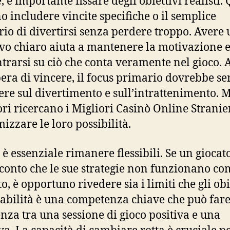
, è importante fissare degli obiettivi realisti. 
o includere vincite specifiche o il semplice
rio di divertirsi senza perdere troppo. Avere
ivo chiaro aiuta a mantenere la motivazione e
trarsi su ciò che conta veramente nel gioco.
spera di vincere, il focus primario dovrebbe s
re sul divertimento e sull’intrattenimento. M
ori ricercano i Migliori Casinò Online Stranie
izzare le loro possibilità.
 è essenziale rimanere flessibili. Se un giocato
conto che le sue strategie non funzionano co
o, è opportuno rivedere sia i limiti che gli obi
tabilità è una competenza chiave che può fare
enza tra una sessione di gioco positiva e una