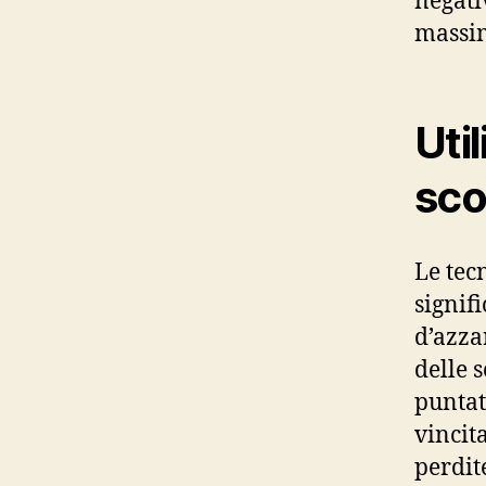
negati
massim
Uti
sco
Le tec
signifi
d’azza
delle 
puntat
vincit
perdit