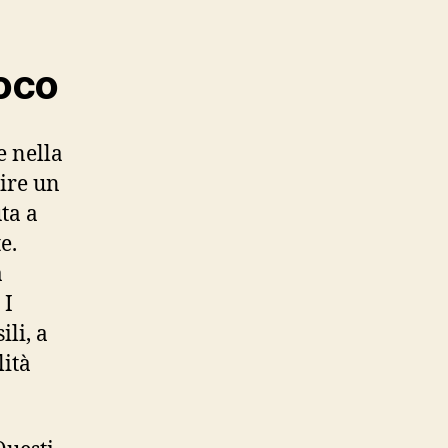
ioco
e nella
lire un
ta a
e.
a
 I
ili, a
lità