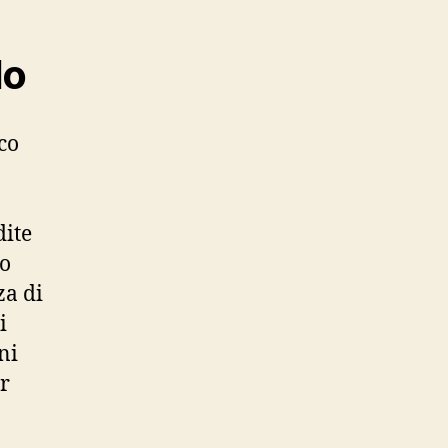
do
co
dite
do
za di
i
ni
er