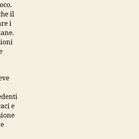
ioco.
he il
re i
iane.
sioni
e
deve
edenti
caci e
sione
re