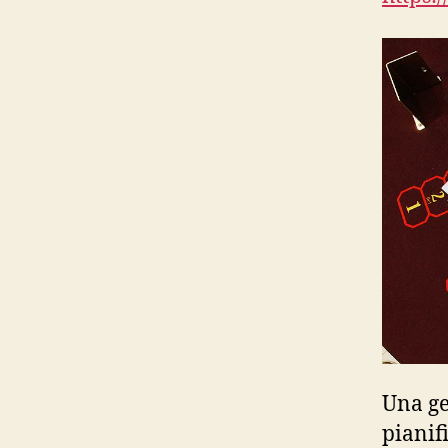
Una ge
pianif