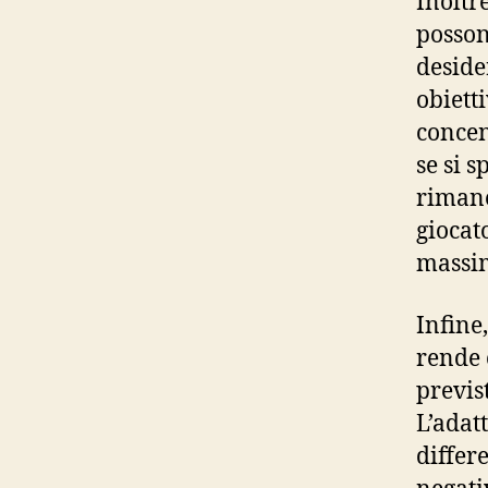
Inoltre
posson
deside
obiett
concen
se si 
rimane
giocat
massim
Infine,
rende 
previst
L’adat
differ