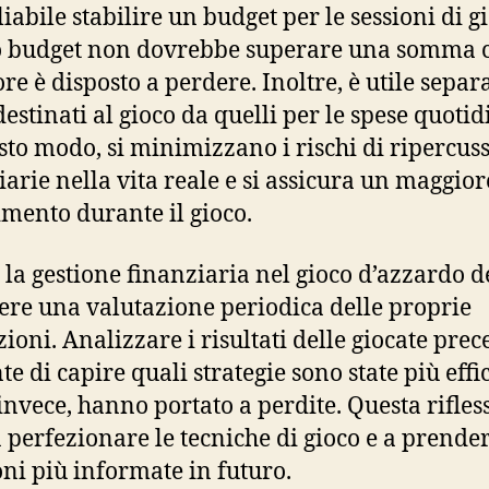
iabile stabilire un budget per le sessioni di g
 budget non dovrebbe superare una somma c
re è disposto a perdere. Inoltre, è utile separa
destinati al gioco da quelli per le spese quotid
sto modo, si minimizzano i rischi di ripercus
iarie nella vita reale e si assicura un maggior
imento durante il gioco.
, la gestione finanziaria nel gioco d’azzardo 
ere una valutazione periodica delle proprie
zioni. Analizzare i risultati delle giocate prec
e di capire quali strategie sono state più effi
 invece, hanno portato a perdite. Questa rifles
a perfezionare le tecniche di gioco e a prende
oni più informate in futuro.