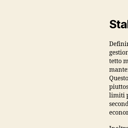
Stab
Defini
gestio
tetto 
manten
Questo
piutto
limiti
second
econo