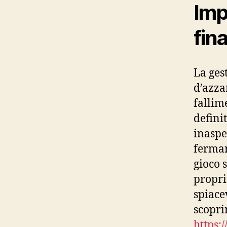
Imp
fin
La ges
d’azza
fallim
definit
inaspe
fermar
gioco 
propri
spiace
scopri
https: