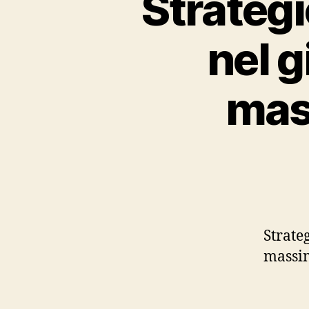
Strategi
nel 
mass
Strate
massim