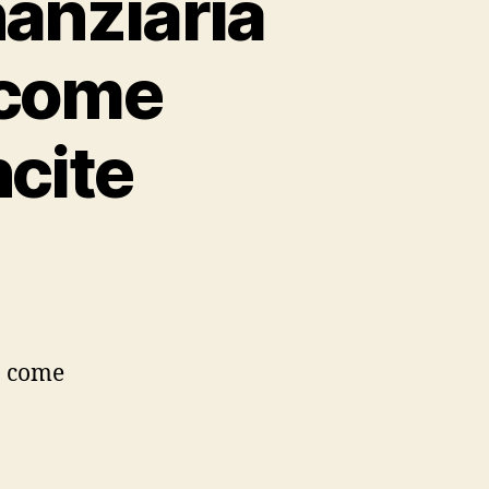
nanziaria
 come
ncite
o come