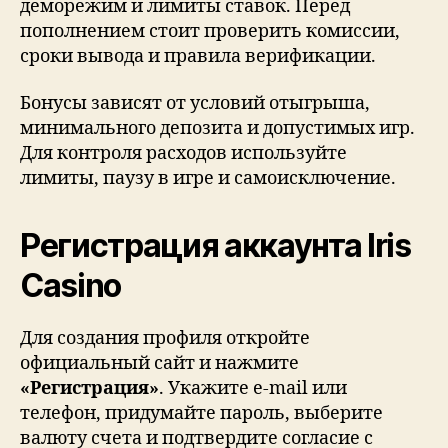
деморежим и лимиты ставок. Перед
пополнением стоит проверить комиссии,
сроки вывода и правила верификации.
Бонусы зависят от условий отыгрыша,
минимального депозита и допустимых игр.
Для контроля расходов используйте
лимиты, паузу в игре и самоисключение.
Регистрация аккаунта Iris
Casino
Для создания профиля откройте
официальный сайт и нажмите
«Регистрация»
. Укажите e-mail или
телефон, придумайте пароль, выберите
валюту счета и подтвердите согласие с