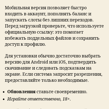
Мобильная версия позволяет быстро
входить в аккаунт, пополнять баланс и
запускать слоты без лишних переходов.
Перед загрузкой проверьте, что используете
официальную ссылку: это помогает
избежать поддельных файлов и сохранить
доступ к профилю.
Для установки обычно достаточно выбрать
версию для Android или iOS, подтвердить
скачивание и следовать подсказкам на
экране. Если система запросит разрешения,
предоставляйте только необходимые.
Обновления
ставьте своевременно.
Играйте ответственно, 18+.