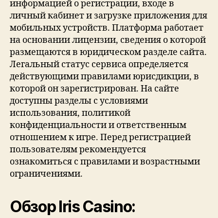
информацией о регистрации, входе в
личный кабинет и загрузке приложения для
мобильных устройств. Платформа работает
на основании лицензии, сведения о которой
размещаются в юридическом разделе сайта.
Легальный статус сервиса определяется
действующими правилами юрисдикции, в
которой он зарегистрирован. На сайте
доступны разделы с условиями
использования, политикой
конфиденциальности и ответственным
отношением к игре. Перед регистрацией
пользователям рекомендуется
ознакомиться с правилами и возрастными
ограничениями.
Обзор Iris Casino: