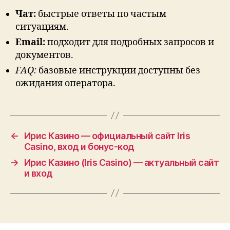
Чат:
быстрые ответы по частым
ситуациям.
Email:
подходит для подробных запросов и
документов.
FAQ:
базовые инструкции доступны без
ожидания оператора.
←
Ирис Казино — официальный сайт Iris
Casino, вход и бонус-код
→
Ирис Казино (Iris Casino) — актуальный сайт
и вход