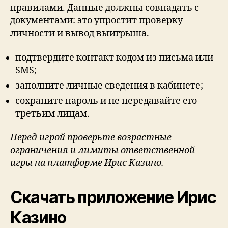
правилами. Данные должны совпадать с
документами: это упростит проверку
личности и вывод выигрыша.
подтвердите контакт кодом из письма или
SMS;
заполните личные сведения в кабинете;
сохраните пароль и не передавайте его
третьим лицам.
Перед игрой проверьте возрастные
ограничения и лимиты ответственной
игры на платформе Ирис Казино.
Скачать приложение Ирис
Казино