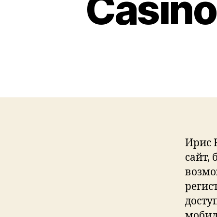
Casino
Ирис 
сайт,
возмо
регис
досту
мобил