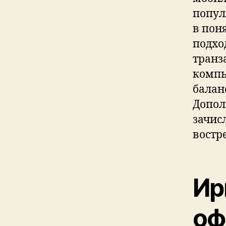
попул
в пон
подхо
транз
компь
балан
Допол
зачис
востр
Ир
оф