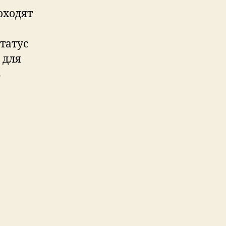
оходят
татус
 для
ь