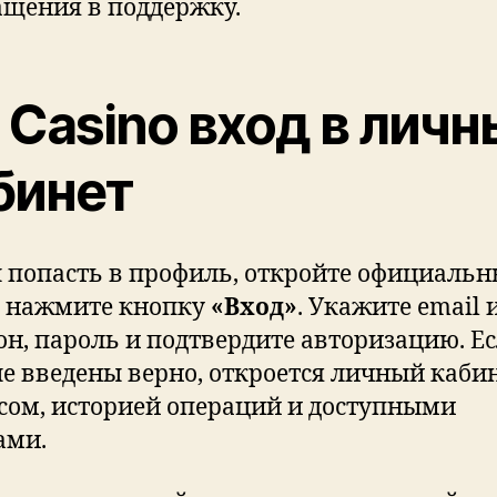
ащения в поддержку.
is Casino вход в лич
бинет
 попасть в профиль, откройте официаль
и нажмите кнопку
«Вход»
. Укажите email 
он, пароль и подтвердите авторизацию. Е
е введены верно, откроется личный кабин
сом, историей операций и доступными
ами.