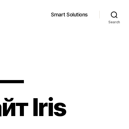
Smart Solutions
Search
 —
т Iris