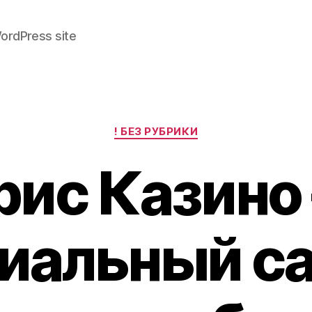
ordPress site
Categories
! БЕЗ РУБРИКИ
рис Казино
альный сай