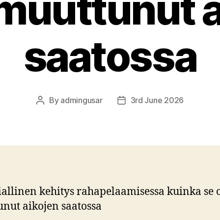
 muuttunut a
saatossa
By
admingusar
3rd June 2026
Post
Post
author
date
iallinen kehitys rahapelaamisessa kuinka se 
nut aikojen saatossa