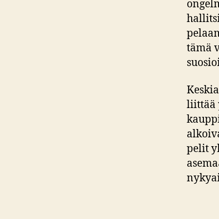
ongelm
hallits
pelaam
tämä va
suosioi
Keskia
liittä
kauppi
alkoiv
pelit 
asemaa
nykyai