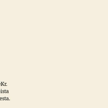
eKr.
ista
esta.