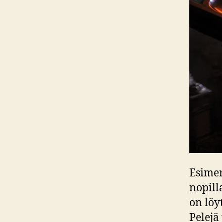
Esimer
nopill
on löy
Pelejä 