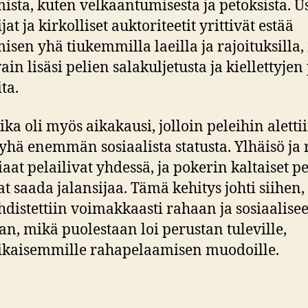
ista, kuten velkaantumisesta ja petoksista. U
ijat ja kirkolliset auktoriteetit yrittivät estää
isen yhä tiukemmilla laeilla ja rajoituksilla,
in lisäsi pelien salakuljetusta ja kiellettyjen
ta.
ika oli myös aikakausi, jolloin peleihin aletti
ä yhä enemmän sosiaalista statusta. Ylhäisö ja 
aat pelailivat yhdessä, ja pokerin kaltaiset pe
at saada jalansijaa. Tämä kehitys johti siihen, 
yhdistettiin voimakkaasti rahaan ja sosiaalise
n, mikä puolestaan loi perustan tuleville,
kaisemmille rahapelaamisen muodoille.