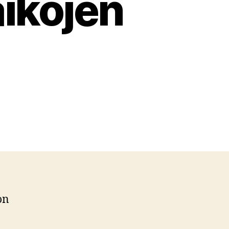
ikojen
on