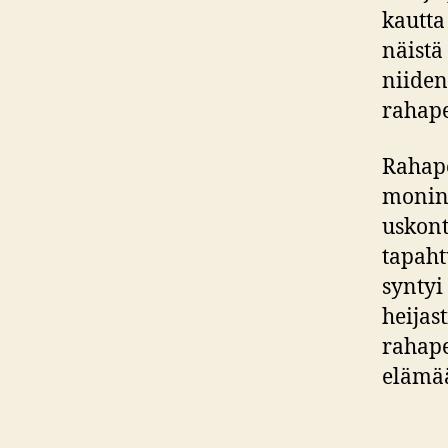
kautta
näistä
niiden
rahape
Rahape
monina
uskont
tapahtu
syntyi
heijas
rahape
elämää