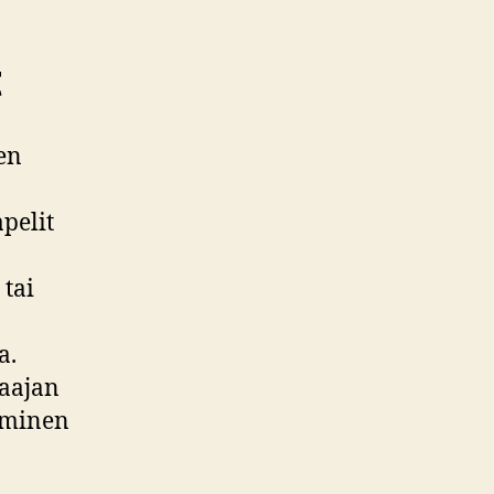
t
en
apelit
 tai
a.
laajan
aaminen