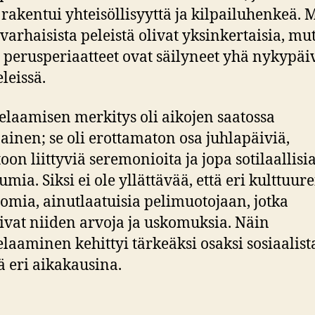
 rakentui yhteisöllisyyttä ja kilpailuhenkeä. 
 varhaisista peleistä olivat yksinkertaisia, mu
 perusperiaatteet ovat säilyneet yhä nykypä
leissä.
laamisen merkitys oli aikojen saatossa
inen; se oli erottamaton osa juhlapäiviä,
oon liittyviä seremonioita ja jopa sotilaallisi
mia. Siksi ei ole yllättävää, että eri kulttuure
 omia, ainutlaatuisia pelimuotojaan, jotka
tivat niiden arvoja ja uskomuksia. Näin
laaminen kehittyi tärkeäksi osaksi sosiaalist
 eri aikakausina.