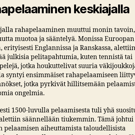
apelaaminen keskiajalla
jalla rahapelaaminen muuttui monin tavoin
 uutta muotoa ja sääntelyä. Monissa Euroopan
, erityisesti Englannissa ja Ranskassa, alettii
tää julkisia pelitapahtumia, kuten tennistä tai
elejä, jotka houkuttelivat suuria väkijoukkoj
a syntyi ensimmäiset rahapelaamiseen liittyv
nnökset, jotka pyrkivät hillitsemään pelaamist
omia ongelmia.
sesti 1500-luvulla pelaamisesta tuli yhä suos
ä alettiin säännellään tiukemmin. Tämä johtui
in pelaamisen aiheuttamista taloudellisista