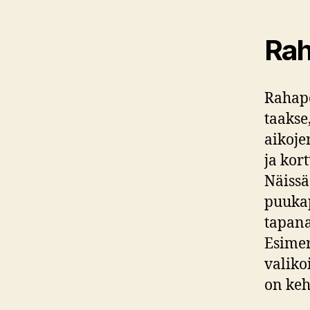
Rah
Rahape
taakse
aikoje
ja kort
Näissä 
puukap
tapana
Esime
valiko
on keh