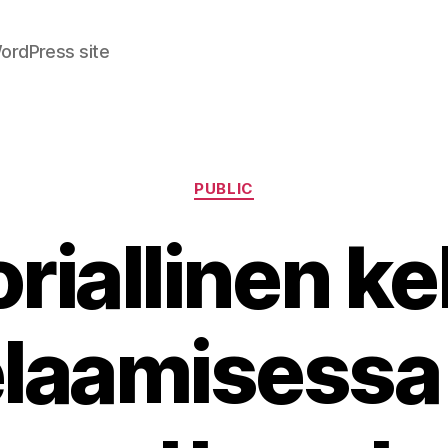
ordPress site
Categories
PUBLIC
oriallinen ke
laamisessa