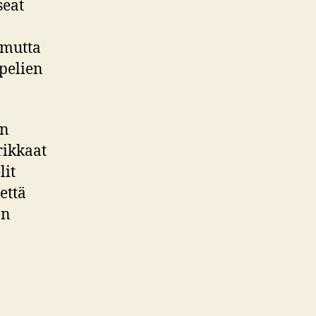
seat
 mutta
 pelien
in
rikkaat
lit
että
en