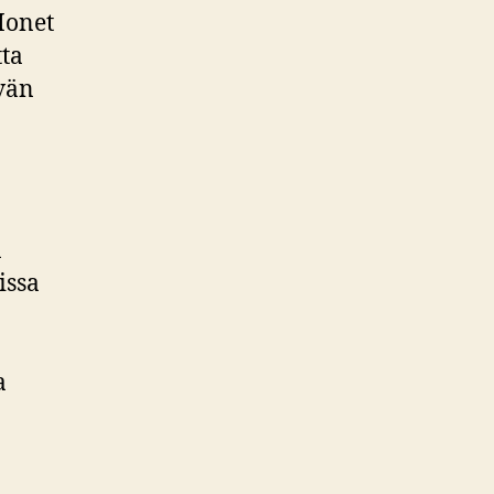
Monet
tta
ivän
a
issa
a