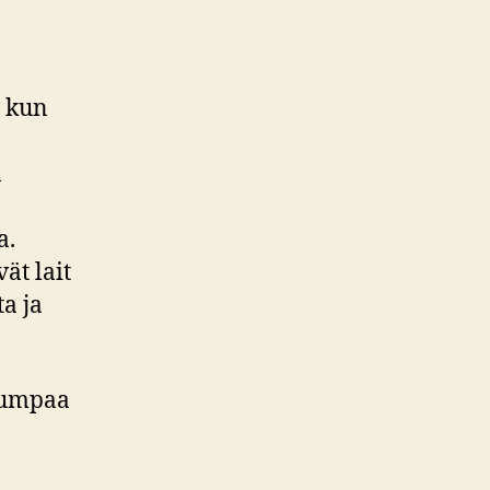
, kun
n
a.
ät lait
a ja
itumpaa