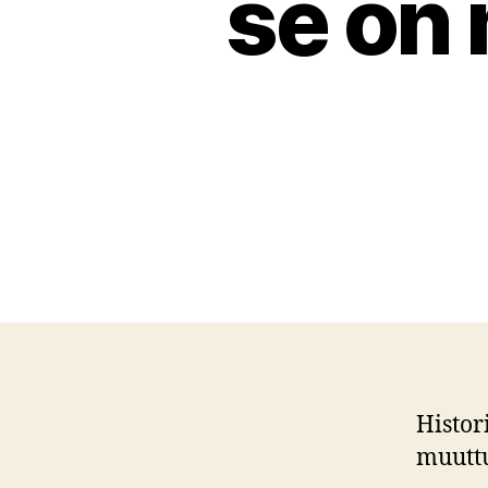
se on
Histor
muuttu