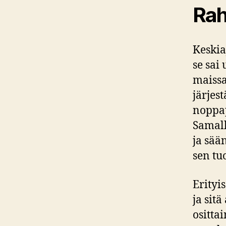
Rah
Keskia
se sai
maissa
järjes
noppap
Samall
ja sää
sen tu
Erityi
ja sit
ositta