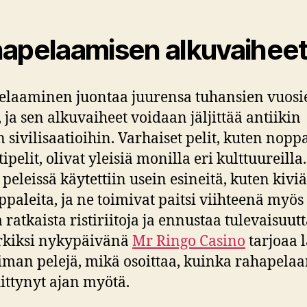
apelaamisen alkuvaihee
laaminen juontaa juurensa tuhansien vuosi
, ja sen alkuvaiheet voidaan jäljittää antiikin
n sivilisaatioihin. Varhaiset pelit, kuten nopp
tipelit, olivat yleisiä monilla eri kulttuureilla.
peleissä käytettiin usein esineitä, kuten kiviä
paleita, ja ne toimivat paitsi viihteenä myös
 ratkaista ristiriitoja ja ennustaa tulevaisuutt
rkiksi nykypäivänä
Mr Ringo Casino
tarjoaa 
iman pelejä, mikä osoittaa, kuinka rahapel
ittynyt ajan myötä.