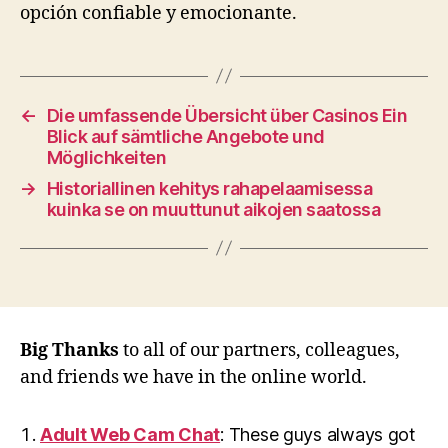
opción confiable y emocionante.
←
Die umfassende Übersicht über Casinos Ein
Blick auf sämtliche Angebote und
Möglichkeiten
→
Historiallinen kehitys rahapelaamisessa
kuinka se on muuttunut aikojen saatossa
Big Thanks
to all of our partners, colleagues,
and friends we have in the online world.
Adult Web Cam Chat
: These guys always got