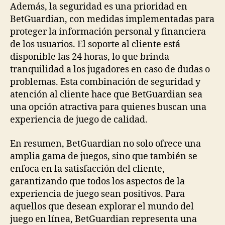
Además, la seguridad es una prioridad en
BetGuardian, con medidas implementadas para
proteger la información personal y financiera
de los usuarios. El soporte al cliente está
disponible las 24 horas, lo que brinda
tranquilidad a los jugadores en caso de dudas o
problemas. Esta combinación de seguridad y
atención al cliente hace que BetGuardian sea
una opción atractiva para quienes buscan una
experiencia de juego de calidad.
En resumen, BetGuardian no solo ofrece una
amplia gama de juegos, sino que también se
enfoca en la satisfacción del cliente,
garantizando que todos los aspectos de la
experiencia de juego sean positivos. Para
aquellos que desean explorar el mundo del
juego en línea, BetGuardian representa una