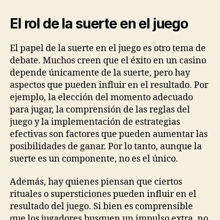
El rol de la suerte en el juego
El papel de la suerte en el juego es otro tema de
debate. Muchos creen que el éxito en un casino
depende únicamente de la suerte, pero hay
aspectos que pueden influir en el resultado. Por
ejemplo, la elección del momento adecuado
para jugar, la comprensión de las reglas del
juego y la implementación de estrategias
efectivas son factores que pueden aumentar las
posibilidades de ganar. Por lo tanto, aunque la
suerte es un componente, no es el único.
Además, hay quienes piensan que ciertos
rituales o supersticiones pueden influir en el
resultado del juego. Si bien es comprensible
que los jugadores busquen un impulso extra, no