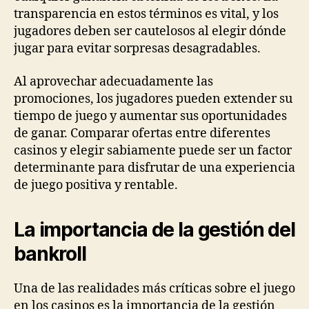
transparencia en estos términos es vital, y los
jugadores deben ser cautelosos al elegir dónde
jugar para evitar sorpresas desagradables.
Al aprovechar adecuadamente las
promociones, los jugadores pueden extender su
tiempo de juego y aumentar sus oportunidades
de ganar. Comparar ofertas entre diferentes
casinos y elegir sabiamente puede ser un factor
determinante para disfrutar de una experiencia
de juego positiva y rentable.
La importancia de la gestión del
bankroll
Una de las realidades más críticas sobre el juego
en los casinos es la importancia de la gestión